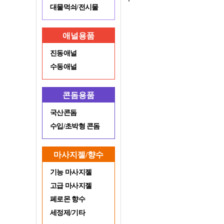
대물먹쇠/전시물
애널용품
진동애널
수동애널
콘돔용품
국산콘돔
수입/초박형 콘돔
마사지젤/향수
기능 마사지젤
고급 마사지젤
페로몬 향수
세정제/기타