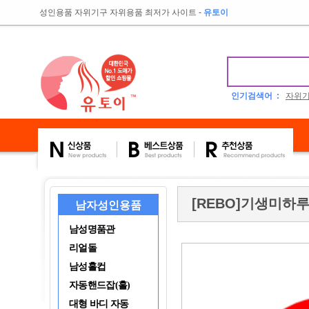
성인용품 자위기구 자위용품 최저가 사이트
-
유토이
인기검색어 :
자위
[REBO]기생미하
남자성인용품
남성명품관
리얼돌
남성홀컵
자동핸드잡(홀)
대형 바디 자동