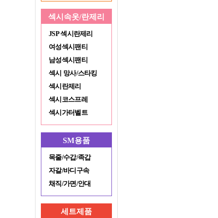
섹시속옷/란제리
JSP 섹시란제리
여성섹시팬티
남성섹시팬티
섹시 망사/스타킹
섹시란제리
섹시코스프레
섹시가터벨트
SM용품
목줄/수갑/족갑
자갈/바디구속
채직/가면/안대
세트제품