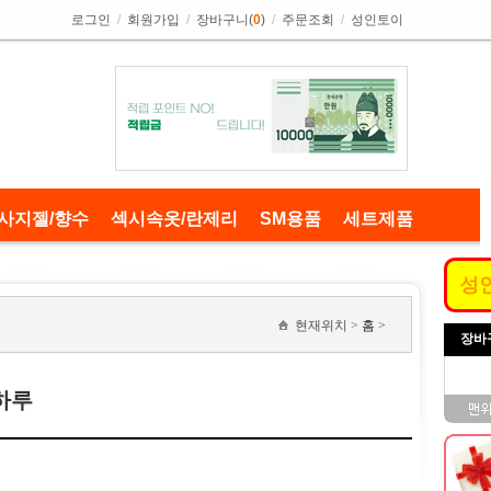
로그인
/
회원가입
/
장바구니(
0
)
/
주문조회
/
성인토이
사지젤/향수
섹시속옷/란제리
SM용품
세트제품
성
현재위치 >
홈
>
장바
하루