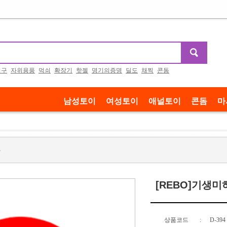
기구
자위용품
먹쇠
확장기
핫젤
명기의증명
딜도
채찍
콘돔
남성토이
여성토이
애널토이
콘돔
마
루
[REBO]기생미
상품코드
:
D-394