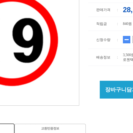
28
판매가격
:
적립금
:
840원
신청수량
:
3,50
배송정보
:
로젠택