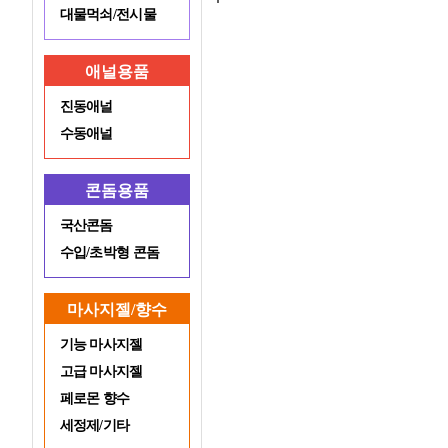
대물먹쇠/전시물
애널용품
진동애널
수동애널
콘돔용품
국산콘돔
수입/초박형 콘돔
마사지젤/향수
기능 마사지젤
고급 마사지젤
페로몬 향수
세정제/기타