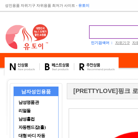
성인용품 자위기구 자위용품 최저가 사이트
-
유토이
인기검색어 :
자위기구
자
[PRETTYLOVE]핑크 
남자성인용품
남성명품관
리얼돌
남성홀컵
자동핸드잡(홀)
대형 바디 자동