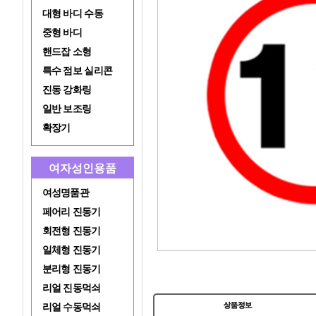
대형 바디 수동
중형 바디
핸드잡 소형
특수 점보 실리콘
진동 강화링
일반 보조링
확장기
여자성인용품
여성명품관
페어리 진동기
회전형 진동기
일체형 진동기
분리형 진동기
리얼 진동먹쇠
리얼 수동먹쇠