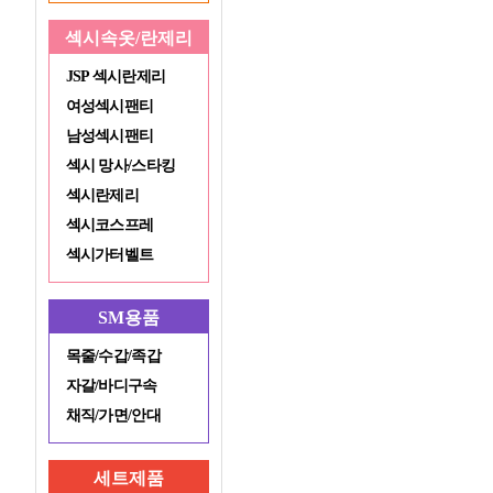
섹시속옷/란제리
JSP 섹시란제리
여성섹시팬티
남성섹시팬티
섹시 망사/스타킹
섹시란제리
섹시코스프레
섹시가터벨트
SM용품
목줄/수갑/족갑
자갈/바디구속
채직/가면/안대
세트제품