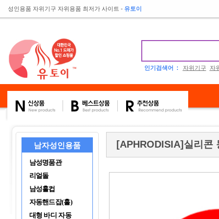
성인용품 자위기구 자위용품 최저가 사이트
-
유토이
인기검색어 :
자위기구
자
[APHRODISIA]실리콘 
남자성인용품
남성명품관
리얼돌
남성홀컵
자동핸드잡(홀)
대형 바디 자동