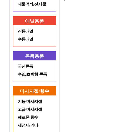
대물먹쇠/전시물
애널용품
진동애널
수동애널
콘돔용품
국산콘돔
수입/초박형 콘돔
마사지젤/향수
기능 마사지젤
고급 마사지젤
페로몬 향수
세정제/기타