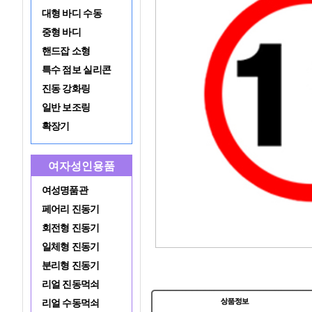
대형 바디 수동
중형 바디
핸드잡 소형
특수 점보 실리콘
진동 강화링
일반 보조링
확장기
여자성인용품
여성명품관
페어리 진동기
회전형 진동기
일체형 진동기
분리형 진동기
리얼 진동먹쇠
리얼 수동먹쇠