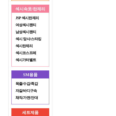
섹시속옷/란제리
JSP 섹시란제리
여성섹시팬티
남성섹시팬티
섹시 망사/스타킹
섹시란제리
섹시코스프레
섹시가터벨트
SM용품
목줄/수갑/족갑
자갈/바디구속
채직/가면/안대
세트제품