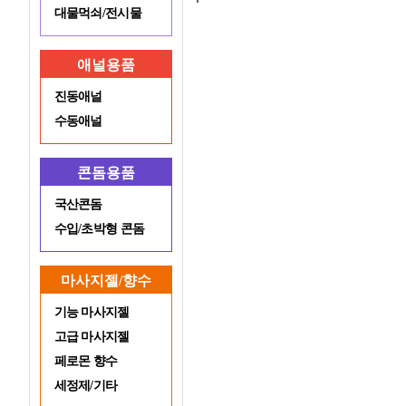
대물먹쇠/전시물
애널용품
진동애널
수동애널
콘돔용품
국산콘돔
수입/초박형 콘돔
마사지젤/향수
기능 마사지젤
고급 마사지젤
페로몬 향수
세정제/기타