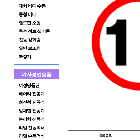
대형 바디 수동
중형 바디
핸드잡 소형
특수 점보 실리콘
진동 강화링
일반 보조링
확장기
여자성인용품
여성명품관
페어리 진동기
회전형 진동기
일체형 진동기
분리형 진동기
리얼 진동먹쇠
리얼 수동먹쇠