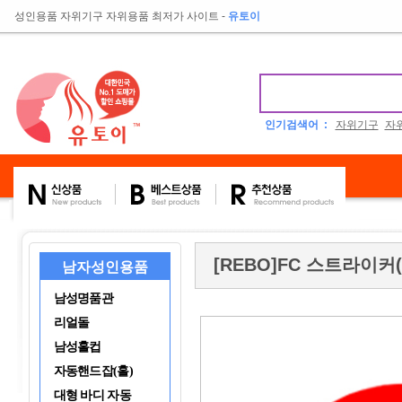
성인용품 자위기구 자위용품 최저가 사이트
-
유토이
인기검색어 :
자위기구
자
[REBO]FC 스트라이커
남자성인용품
남성명품관
리얼돌
남성홀컵
자동핸드잡(홀)
대형 바디 자동