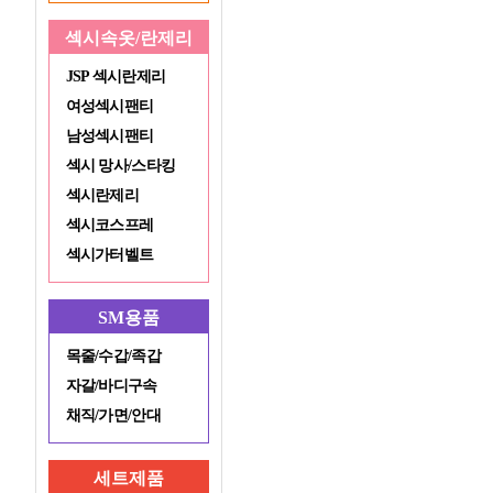
섹시속옷/란제리
JSP 섹시란제리
여성섹시팬티
남성섹시팬티
섹시 망사/스타킹
섹시란제리
섹시코스프레
섹시가터벨트
SM용품
목줄/수갑/족갑
자갈/바디구속
채직/가면/안대
세트제품