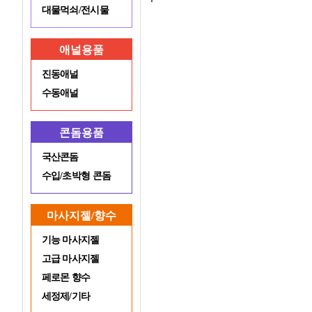
대물먹쇠/전시물
애널용품
진동애널
수동애널
콘돔용품
국산콘돔
수입/초박형 콘돔
마사지젤/향수
기능 마사지젤
고급 마사지젤
페로몬 향수
세정제/기타