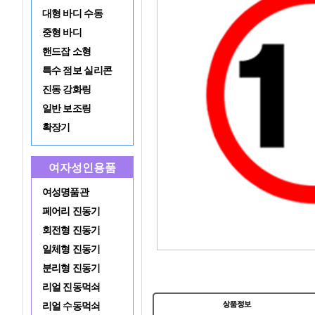
대형 바디 수동
중형 바디
핸드잡 소형
특수 점보 실리콘
진동 강화링
일반 보조링
확장기
여자성인용품
여성명품관
페어리 진동기
회전형 진동기
일체형 진동기
분리형 진동기
리얼 진동먹쇠
리얼 수동먹쇠