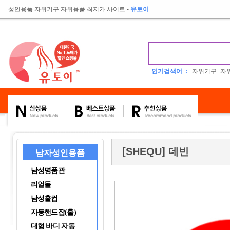
성인용품 자위기구 자위용품 최저가 사이트
-
유토이
인기검색어 :
자위기구
자
[SHEQU] 데빈
남자성인용품
남성명품관
리얼돌
남성홀컵
자동핸드잡(홀)
대형 바디 자동