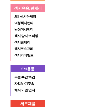
섹시속옷/란제리
JSP 섹시란제리
여성섹시팬티
남성섹시팬티
섹시 망사/스타킹
섹시란제리
섹시코스프레
섹시가터벨트
SM용품
목줄/수갑/족갑
자갈/바디구속
채직/가면/안대
세트제품