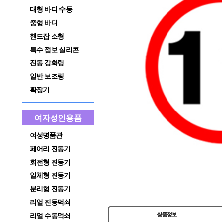
대형 바디 수동
중형 바디
핸드잡 소형
특수 점보 실리콘
진동 강화링
일반 보조링
확장기
여자성인용품
여성명품관
페어리 진동기
회전형 진동기
일체형 진동기
분리형 진동기
리얼 진동먹쇠
리얼 수동먹쇠