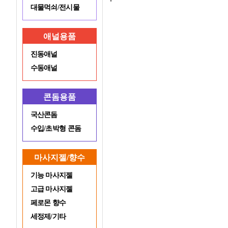
대물먹쇠/전시물
애널용품
진동애널
수동애널
콘돔용품
국산콘돔
수입/초박형 콘돔
마사지젤/향수
기능 마사지젤
고급 마사지젤
페로몬 향수
세정제/기타