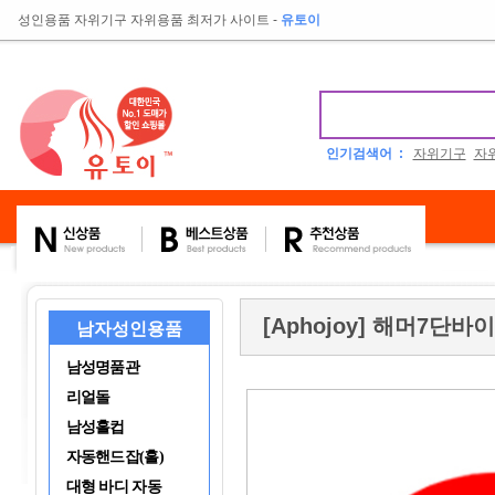
성인용품 자위기구 자위용품 최저가 사이트
-
유토이
인기검색어 :
자위기구
자
[Aphojoy] 해머7단바
남자성인용품
남성명품관
리얼돌
남성홀컵
자동핸드잡(홀)
대형 바디 자동