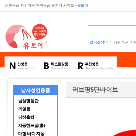
성인용품 자위기구 자위용품 최저가 사이트
-
유토이
인기검색어 :
자위기구
자
러브팡5단바이브
남자성인용품
남성명품관
리얼돌
남성홀컵
자동핸드잡(홀)
대형 바디 자동