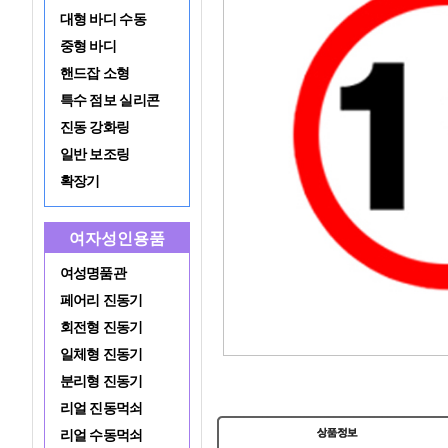
대형 바디 수동
중형 바디
핸드잡 소형
특수 점보 실리콘
진동 강화링
일반 보조링
확장기
여자성인용품
여성명품관
페어리 진동기
회전형 진동기
일체형 진동기
분리형 진동기
리얼 진동먹쇠
리얼 수동먹쇠