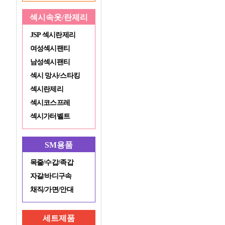
섹시속옷/란제리
JSP 섹시란제리
여성섹시팬티
남성섹시팬티
섹시 망사/스타킹
섹시란제리
섹시코스프레
섹시가터벨트
SM용품
목줄/수갑/족갑
자갈/바디구속
채직/가면/안대
세트제품