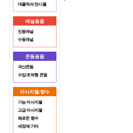
대물먹쇠/전시물
애널용품
진동애널
수동애널
콘돔용품
국산콘돔
수입/초박형 콘돔
마사지젤/향수
기능 마사지젤
고급 마사지젤
페로몬 향수
세정제/기타