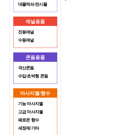
대물먹쇠/전시물
애널용품
진동애널
수동애널
콘돔용품
국산콘돔
수입/초박형 콘돔
마사지젤/향수
기능 마사지젤
고급 마사지젤
페로몬 향수
세정제/기타