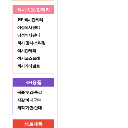
섹시속옷/란제리
JSP 섹시란제리
여성섹시팬티
남성섹시팬티
섹시 망사/스타킹
섹시란제리
섹시코스프레
섹시가터벨트
SM용품
목줄/수갑/족갑
자갈/바디구속
채직/가면/안대
세트제품