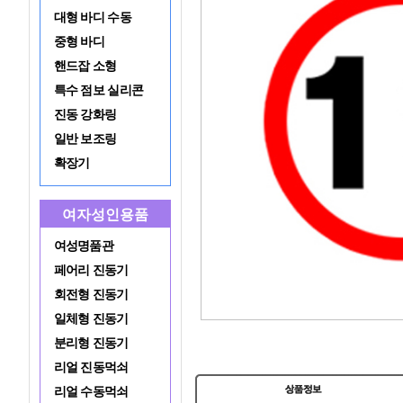
대형 바디 수동
중형 바디
핸드잡 소형
특수 점보 실리콘
진동 강화링
일반 보조링
확장기
여자성인용품
여성명품관
페어리 진동기
회전형 진동기
일체형 진동기
분리형 진동기
리얼 진동먹쇠
리얼 수동먹쇠