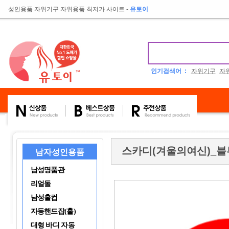
성인용품 자위기구 자위용품 최저가 사이트
-
유토이
인기검색어 :
자위기구
자
스카디(겨울의여신)_블
남자성인용품
남성명품관
리얼돌
남성홀컵
자동핸드잡(홀)
대형 바디 자동