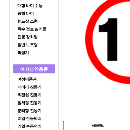
대형 바디 수동
중형 바디
핸드잡 소형
특수 점보 실리콘
진동 강화링
일반 보조링
확장기
여자성인용품
여성명품관
페어리 진동기
회전형 진동기
일체형 진동기
분리형 진동기
리얼 진동먹쇠
리얼 수동먹쇠