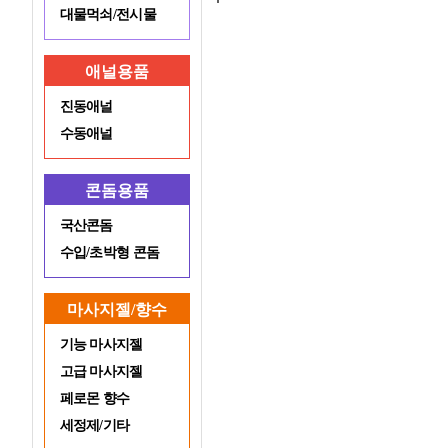
대물먹쇠/전시물
애널용품
진동애널
수동애널
콘돔용품
국산콘돔
수입/초박형 콘돔
마사지젤/향수
기능 마사지젤
고급 마사지젤
페로몬 향수
세정제/기타