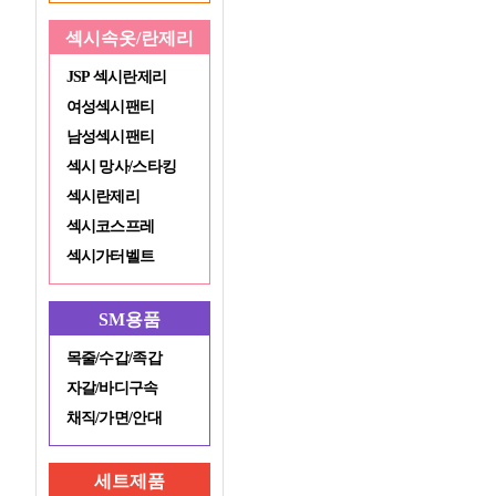
섹시속옷/란제리
JSP 섹시란제리
여성섹시팬티
남성섹시팬티
섹시 망사/스타킹
섹시란제리
섹시코스프레
섹시가터벨트
SM용품
목줄/수갑/족갑
자갈/바디구속
채직/가면/안대
세트제품