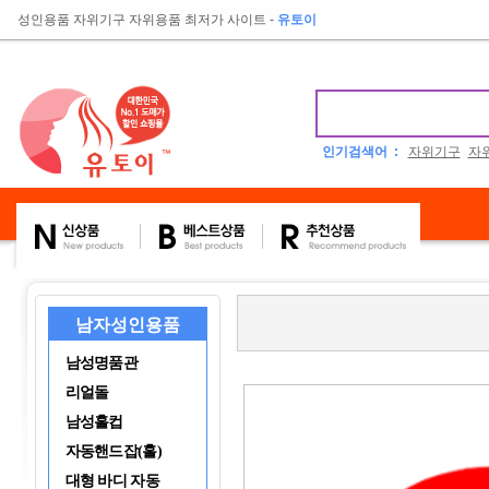
성인용품 자위기구 자위용품 최저가 사이트
-
유토이
인기검색어 :
자위기구
자
남자성인용품
남성명품관
리얼돌
남성홀컵
자동핸드잡(홀)
대형 바디 자동