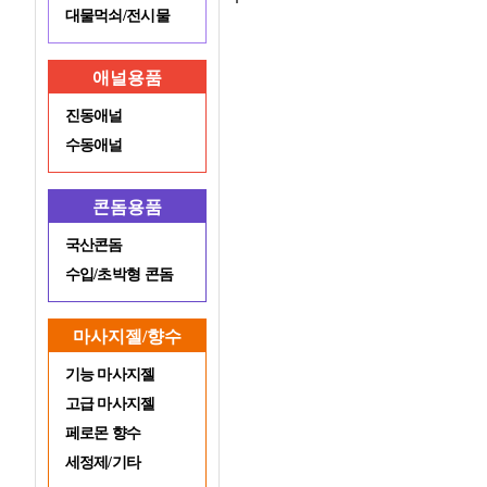
대물먹쇠/전시물
애널용품
진동애널
수동애널
콘돔용품
국산콘돔
수입/초박형 콘돔
마사지젤/향수
기능 마사지젤
고급 마사지젤
페로몬 향수
세정제/기타