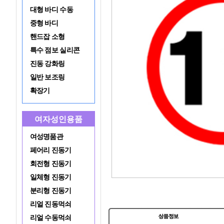
대형 바디 수동
중형 바디
핸드잡 소형
특수 점보 실리콘
진동 강화링
일반 보조링
확장기
여자성인용품
여성명품관
페어리 진동기
회전형 진동기
일체형 진동기
분리형 진동기
리얼 진동먹쇠
리얼 수동먹쇠