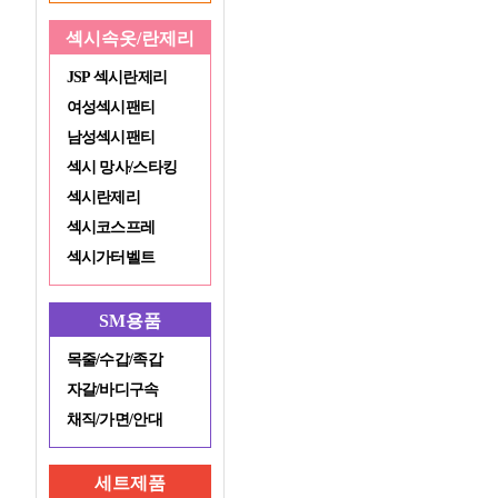
섹시속옷/란제리
JSP 섹시란제리
여성섹시팬티
남성섹시팬티
섹시 망사/스타킹
섹시란제리
섹시코스프레
섹시가터벨트
SM용품
목줄/수갑/족갑
자갈/바디구속
채직/가면/안대
세트제품