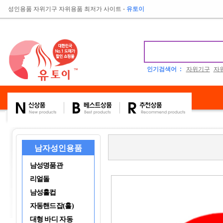
성인용품 자위기구 자위용품 최저가 사이트
-
유토이
인기검색어 :
자위기구
자
남자성인용품
남성명품관
리얼돌
남성홀컵
자동핸드잡(홀)
대형 바디 자동