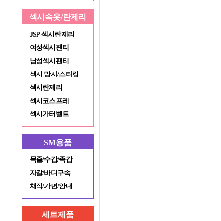
섹시속옷/란제리
JSP 섹시란제리
여성섹시팬티
남성섹시팬티
섹시 망사/스타킹
섹시란제리
섹시코스프레
섹시가터벨트
SM용품
목줄/수갑/족갑
자갈/바디구속
채직/가면/안대
세트제품