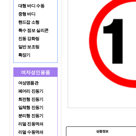
대형 바디 수동
중형 바디
핸드잡 소형
특수 점보 실리콘
진동 강화링
일반 보조링
확장기
여자성인용품
여성명품관
페어리 진동기
회전형 진동기
일체형 진동기
분리형 진동기
리얼 진동먹쇠
리얼 수동먹쇠