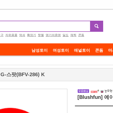
기구
자위용품
먹쇠
확장기
핫젤
명기의증명
딜도
채찍
콘돔
남성토이
여성토이
애널토이
콘돔
마
 G-스팟(BFV-286) K
[Blushfun] 에