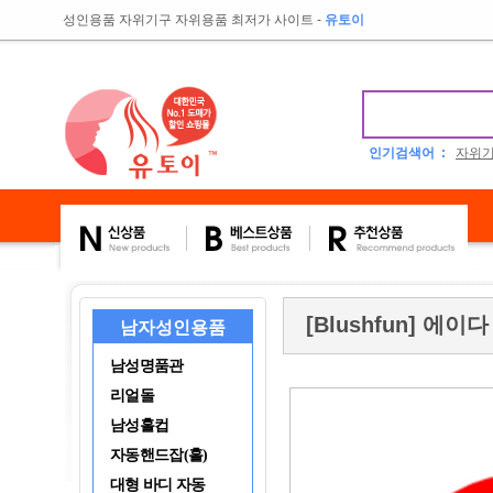
성인용품 자위기구 자위용품 최저가 사이트
-
유토이
인기검색어 :
자위
[Blushfun] 에이다
남자성인용품
남성명품관
리얼돌
남성홀컵
자동핸드잡(홀)
대형 바디 자동