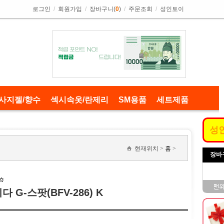
로그인
/
회원가입
/
장바구니(
0
)
/
주문조회
/
성인토이
사지젤/향수
섹시속옷/란제리
SM용품
세트제품
성
현재위치 >
홈
>
장바
이다 G-스팟(BFV-286) K