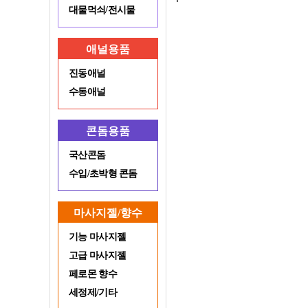
대물먹쇠/전시물
애널용품
진동애널
수동애널
콘돔용품
국산콘돔
수입/초박형 콘돔
마사지젤/향수
기능 마사지젤
고급 마사지젤
페로몬 향수
세정제/기타