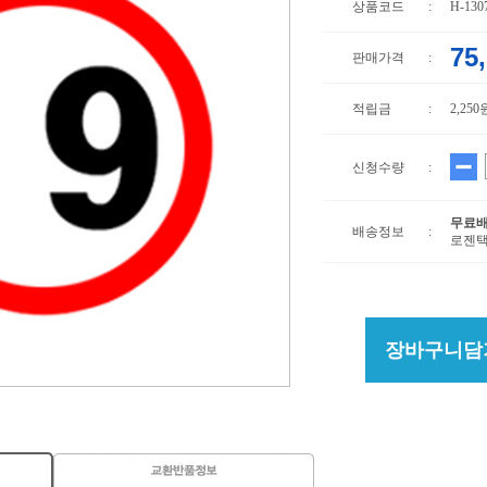
상품코드
:
H-130
75
판매가격
:
적립금
:
2,250
신청수량
:
무료
배송정보
:
로젠택