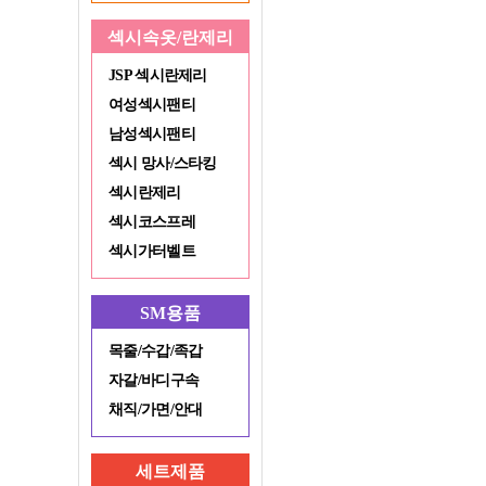
섹시속옷/란제리
JSP 섹시란제리
여성섹시팬티
남성섹시팬티
섹시 망사/스타킹
섹시란제리
섹시코스프레
섹시가터벨트
SM용품
목줄/수갑/족갑
자갈/바디구속
채직/가면/안대
세트제품