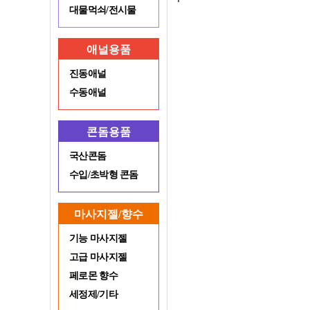
대물먹쇠/전시물
애널용품
진동애널
수동애널
콘돔용품
국산콘돔
수입/초박형 콘돔
마사지젤/향수
기능 마사지젤
고급 마사지젤
페로몬 향수
세정제/기타