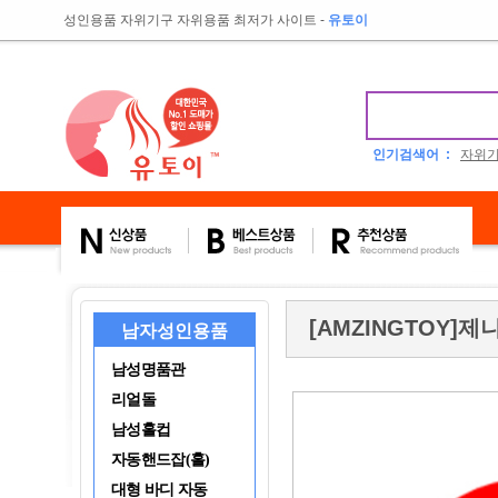
성인용품 자위기구 자위용품 최저가 사이트
-
유토이
인기검색어 :
자위
[AMZINGTOY]제
남자성인용품
남성명품관
리얼돌
남성홀컵
자동핸드잡(홀)
대형 바디 자동