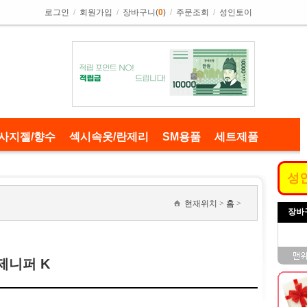
로그인
/
회원가입
/
장바구니(
0
)
/
주문조회
/
성인토이
사지젤/향수
섹시속옷/란제리
SM용품
세트제품
성
현재위치 >
홈
>
장바
]제니퍼 K