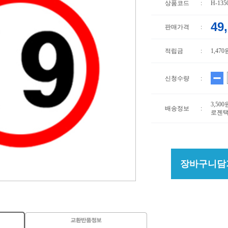
상품코드
:
H-135
49
판매가격
:
적립금
:
1,470
신청수량
:
3,50
배송정보
:
로젠택