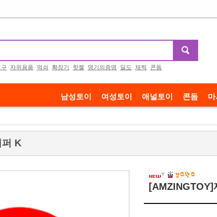
기구
자위용품
먹쇠
확장기
핫젤
명기의증명
딜도
채찍
콘돔
남성토이
여성토이
애널토이
콘돔
마
니퍼 K
[AMZINGTOY