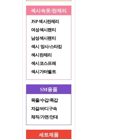
섹시속옷/란제리
JSP 섹시란제리
여성섹시팬티
남성섹시팬티
섹시 망사/스타킹
섹시란제리
섹시코스프레
섹시가터벨트
SM용품
목줄/수갑/족갑
자갈/바디구속
채직/가면/안대
세트제품