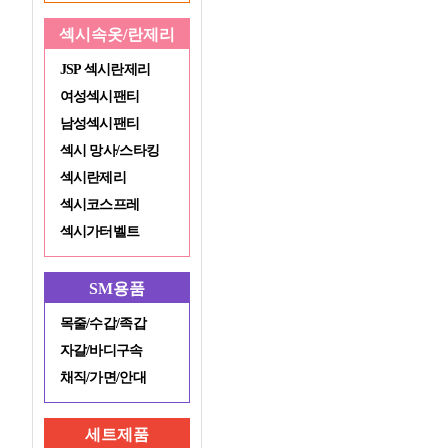
섹시속옷/란제리
JSP 섹시란제리
여성섹시팬티
남성섹시팬티
섹시 망사/스타킹
섹시란제리
섹시코스프레
섹시가터벨트
SM용품
목줄/수갑/족갑
자갈/바디구속
채직/가면/안대
세트제품