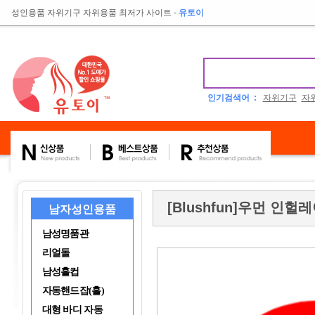
성인용품 자위기구 자위용품 최저가 사이트
-
유토이
인기검색어 :
자위기구
자
[Blushfun]우먼 인
남자성인용품
남성명품관
리얼돌
남성홀컵
자동핸드잡(홀)
대형 바디 자동