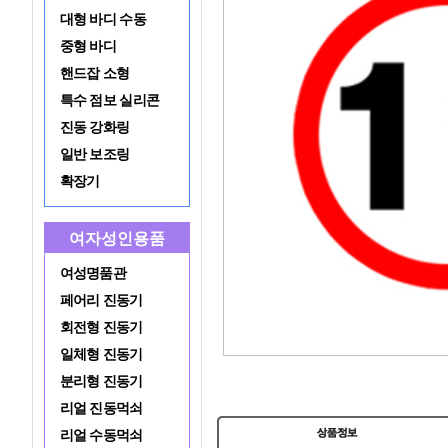
대형 바디 수동
중형 바디
핸드잡 소형
특수 점보 실리콘
진동 강화링
일반 보조링
확장기
여자성인용품
여성명품관
페어리 진동기
회전형 진동기
일체형 진동기
분리형 진동기
리얼 진동먹쇠
리얼 수동먹쇠