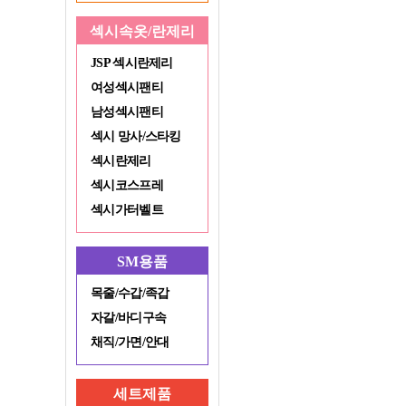
섹시속옷/란제리
JSP 섹시란제리
여성섹시팬티
남성섹시팬티
섹시 망사/스타킹
섹시란제리
섹시코스프레
섹시가터벨트
SM용품
목줄/수갑/족갑
자갈/바디구속
채직/가면/안대
세트제품