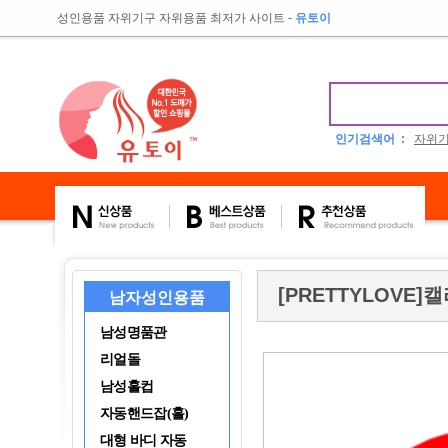
성인용품 자위기구 자위용품 최저가 사이트
-
유토이
인기검색어 :
자위
[PRETTYLOVE]
남자성인용품
남성명품관
리얼돌
남성홀컵
자동핸드잡(홀)
대형 바디 자동