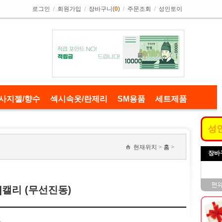
로그인
/
회원가입
/
장바구니(
0
)
/
주문조회
/
성인토이
사지젤/향수
섹시속옷/란제리
SM용품
세트제품
성
현재위치 >
홈
>
장바
E]캘리 (무선진동)