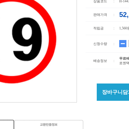
상품코드
:
H-144
52
판매가격
:
적립금
:
1,560
신청수량
:
무료
배송정보
:
로젠택