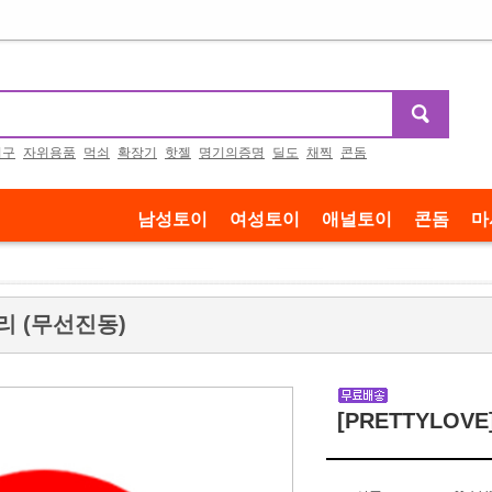
기구
자위용품
먹쇠
확장기
핫젤
명기의증명
딜도
채찍
콘돔
남성토이
여성토이
애널토이
콘돔
마
캘리 (무선진동)
[PRETTYLOV