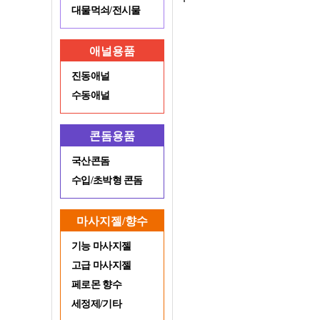
대물먹쇠/전시물
애널용품
진동애널
수동애널
콘돔용품
국산콘돔
수입/초박형 콘돔
마사지젤/향수
기능 마사지젤
고급 마사지젤
페로몬 향수
세정제/기타