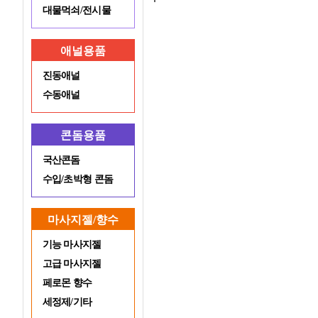
대물먹쇠/전시물
애널용품
진동애널
수동애널
콘돔용품
국산콘돔
수입/초박형 콘돔
마사지젤/향수
기능 마사지젤
고급 마사지젤
페로몬 향수
세정제/기타