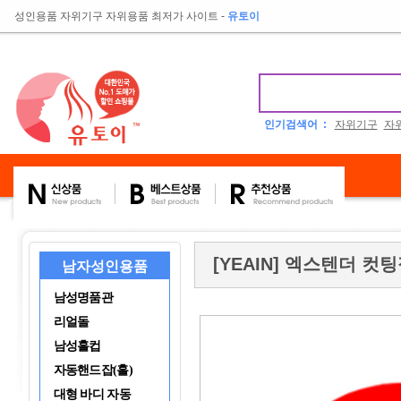
성인용품 자위기구 자위용품 최저가 사이트
-
유토이
인기검색어 :
자위기구
자
[YEAIN] 엑스텐더 컷팅
남자성인용품
남성명품관
리얼돌
남성홀컵
자동핸드잡(홀)
대형 바디 자동