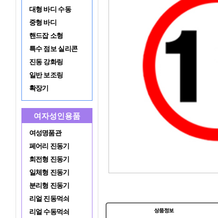
대형 바디 수동
중형 바디
핸드잡 소형
특수 점보 실리콘
진동 강화링
일반 보조링
확장기
여자성인용품
여성명품관
페어리 진동기
회전형 진동기
일체형 진동기
분리형 진동기
리얼 진동먹쇠
리얼 수동먹쇠