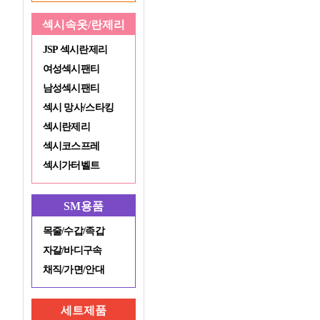
섹시속옷/란제리
JSP 섹시란제리
여성섹시팬티
남성섹시팬티
섹시 망사/스타킹
섹시란제리
섹시코스프레
섹시가터벨트
SM용품
목줄/수갑/족갑
자갈/바디구속
채직/가면/안대
세트제품