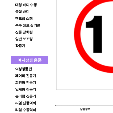
대형 바디 수동
중형 바디
핸드잡 소형
특수 점보 실리콘
진동 강화링
일반 보조링
확장기
여자성인용품
여성명품관
페어리 진동기
회전형 진동기
일체형 진동기
분리형 진동기
리얼 진동먹쇠
리얼 수동먹쇠