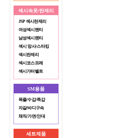
섹시속옷/란제리
JSP 섹시란제리
여성섹시팬티
남성섹시팬티
섹시 망사/스타킹
섹시란제리
섹시코스프레
섹시가터벨트
SM용품
목줄/수갑/족갑
자갈/바디구속
채직/가면/안대
세트제품