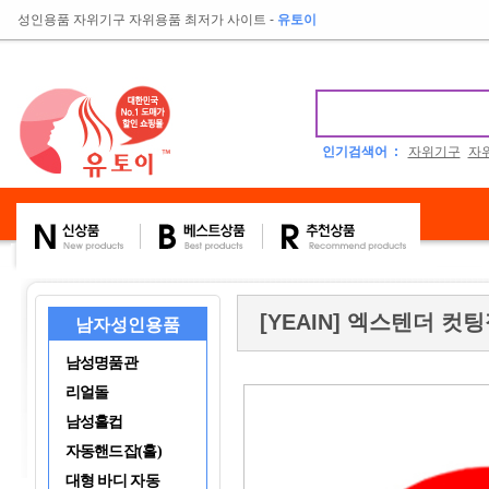
성인용품 자위기구 자위용품 최저가 사이트
-
유토이
인기검색어 :
자위기구
자
[YEAIN] 엑스텐더 컷
남자성인용품
남성명품관
리얼돌
남성홀컵
자동핸드잡(홀)
대형 바디 자동