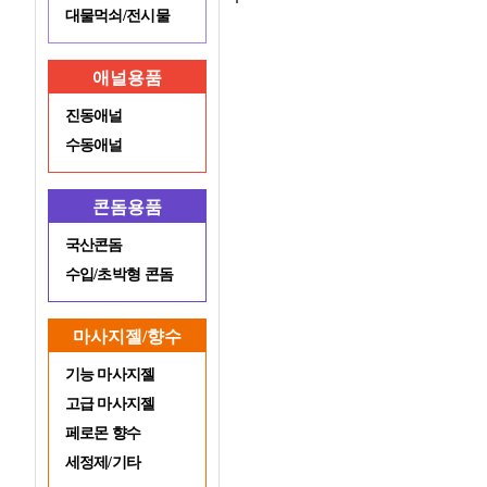
대물먹쇠/전시물
애널용품
진동애널
수동애널
콘돔용품
국산콘돔
수입/초박형 콘돔
마사지젤/향수
기능 마사지젤
고급 마사지젤
페로몬 향수
세정제/기타