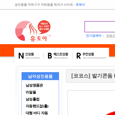
성인용품 자위기구 자위용품 최저가 사이트
-
유토이
인기검색어 :
자위
[코코스] 발기콘돔 E
남자성인용품
남성명품관
리얼돌
남성홀컵
자동핸드잡(홀)
대형 바디 자동