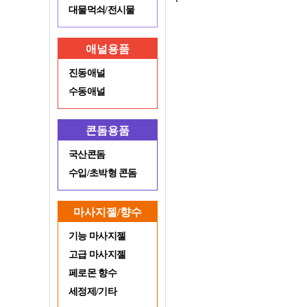
대물먹쇠/전시물
애널용품
진동애널
수동애널
콘돔용품
국산콘돔
수입/초박형 콘돔
마사지젤/향수
기능 마사지젤
고급 마사지젤
페로몬 향수
세정제/기타