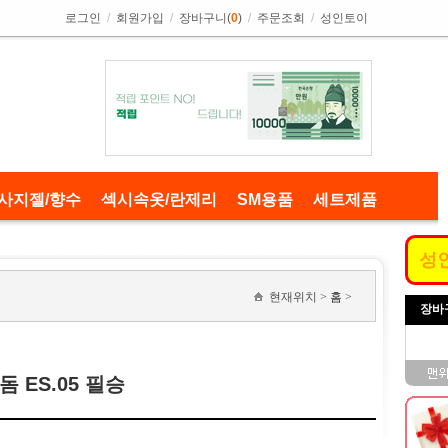
로그인
/
회원가입
/
장바구니(
0
)
/
주문조회
/
성인토이
사지젤/향수
섹시속옷/란제리
SM용품
세트제품
성
현재위치 >
홈
>
장바
 ES.05 필승