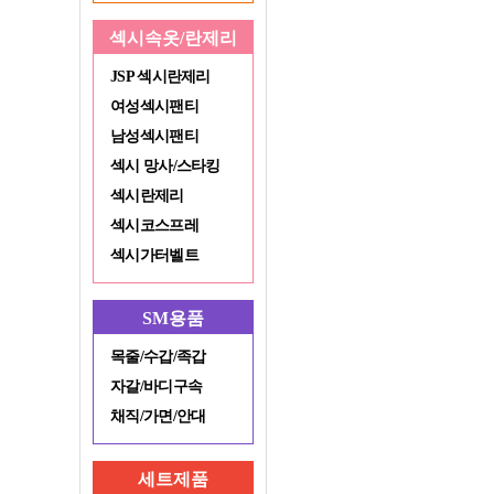
섹시속옷/란제리
JSP 섹시란제리
여성섹시팬티
남성섹시팬티
섹시 망사/스타킹
섹시란제리
섹시코스프레
섹시가터벨트
SM용품
목줄/수갑/족갑
자갈/바디구속
채직/가면/안대
세트제품