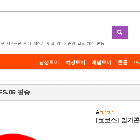
기구
자위용품
먹쇠
확장기
핫젤
명기의증명
딜도
채찍
콘돔
남성토이
여성토이
애널토이
콘돔
마
S.05 필승
[코코스] 발기콘돔