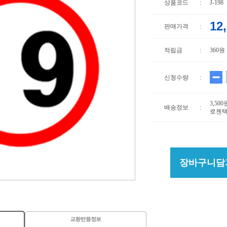
상품코드
:
J-198
12
판매가격
:
적립금
:
360원
신청수량
:
3,50
배송정보
:
로젠택