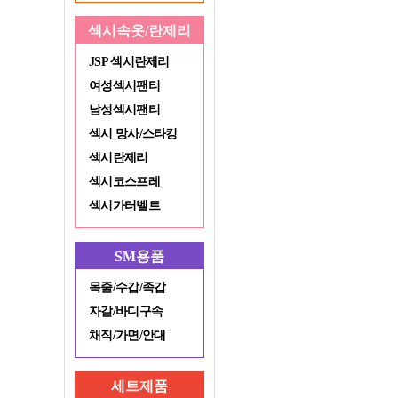
섹시속옷/란제리
JSP 섹시란제리
여성섹시팬티
남성섹시팬티
섹시 망사/스타킹
섹시란제리
섹시코스프레
섹시가터벨트
SM용품
목줄/수갑/족갑
자갈/바디구속
채직/가면/안대
세트제품