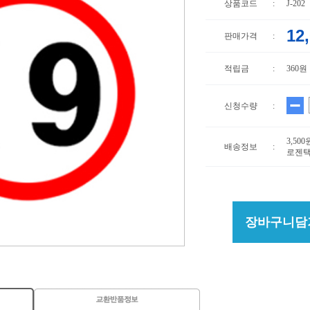
상품코드
:
J-202
12
판매가격
:
적립금
:
360원
신청수량
:
3,50
배송정보
:
로젠택