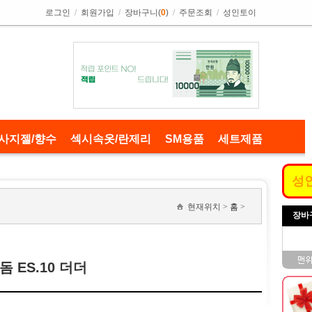
로그인
/
회원가입
/
장바구니(
0
)
/
주문조회
/
성인토이
사지젤/향수
섹시속옷/란제리
SM용품
세트제품
성
현재위치 >
홈
>
장바
 ES.10 더더