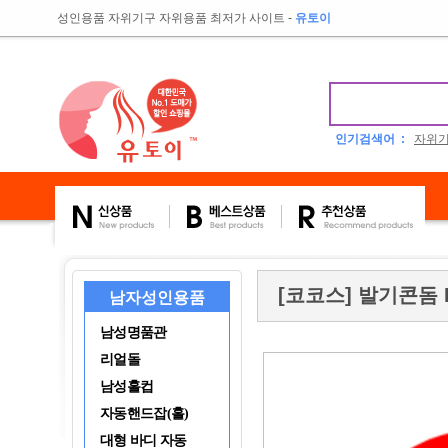
성인용품 자위기구 자위용품 최저가 사이트
-
유토이
인기검색어 :
자위
[코코스] 발기콘돔 E
남자성인용품
남성명품관
리얼돌
남성홀컵
자동핸드잡(홀)
대형 바디 자동