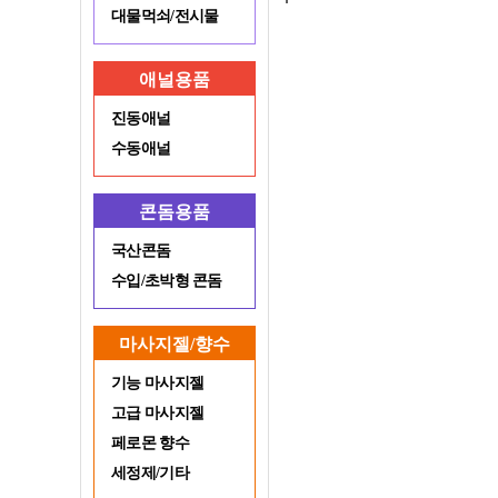
대물먹쇠/전시물
애널용품
진동애널
수동애널
콘돔용품
국산콘돔
수입/초박형 콘돔
마사지젤/향수
기능 마사지젤
고급 마사지젤
페로몬 향수
세정제/기타