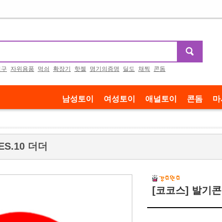
기구
자위용품
먹쇠
확장기
핫젤
명기의증명
딜도
채찍
콘돔
남성토이
여성토이
애널토이
콘돔
마
S.10 더더
[코코스] 발기콘돔