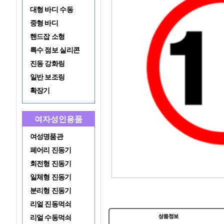
대형 바디 수동
중형 바디
핸드잡 소형
특수 점보 실리콘
진동 강화링
일반 보조링
확장기
여자성인용품
여성명품관
페어리 진동기
회전형 진동기
일체형 진동기
분리형 진동기
리얼 진동먹쇠
리얼 수동먹쇠