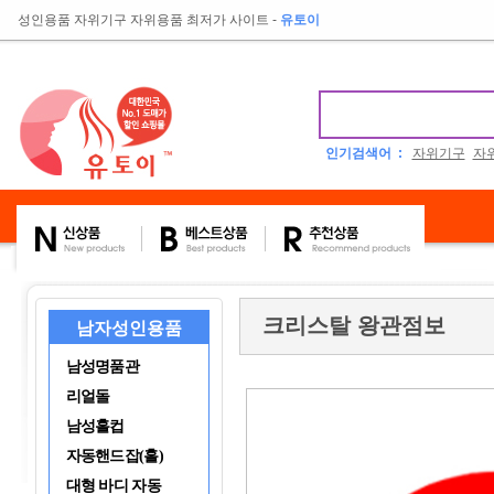
성인용품 자위기구 자위용품 최저가 사이트
-
유토이
인기검색어 :
자위기구
자
크리스탈 왕관점보
남자성인용품
남성명품관
리얼돌
남성홀컵
자동핸드잡(홀)
대형 바디 자동