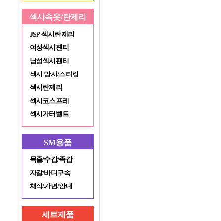
섹시속옷/란제리
JSP 섹시란제리
여성섹시팬티
남성섹시팬티
섹시 망사/스타킹
섹시란제리
섹시코스프레
섹시가터벨트
SM용품
목줄/수갑/족갑
자갈/바디구속
채직/가면/안대
세트제품