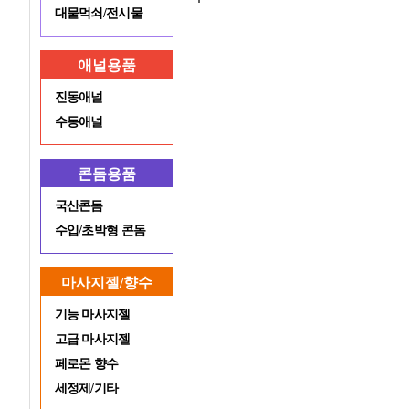
대물먹쇠/전시물
애널용품
진동애널
수동애널
콘돔용품
국산콘돔
수입/초박형 콘돔
마사지젤/향수
기능 마사지젤
고급 마사지젤
페로몬 향수
세정제/기타