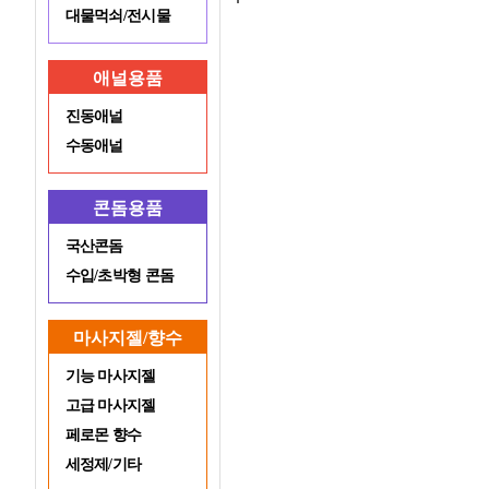
대물먹쇠/전시물
애널용품
진동애널
수동애널
콘돔용품
국산콘돔
수입/초박형 콘돔
마사지젤/향수
기능 마사지젤
고급 마사지젤
페로몬 향수
세정제/기타