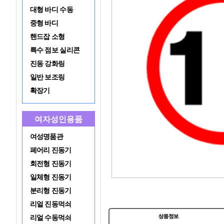
대형 바디 수동
중형 바디
핸드잡 소형
특수 점보 실리콘
진동 강화링
일반 보조링
확장기
여자성인용품
여성명품관
페어리 진동기
회전형 진동기
일체형 진동기
분리형 진동기
리얼 진동먹쇠
리얼 수동먹쇠