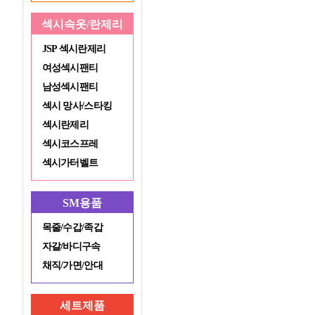
섹시속옷/란제리
JSP 섹시란제리
여성섹시팬티
남성섹시팬티
섹시 망사/스타킹
섹시란제리
섹시코스프레
섹시가터벨트
SM용품
목줄/수갑/족갑
자갈/바디구속
채직/가면/안대
세트제품