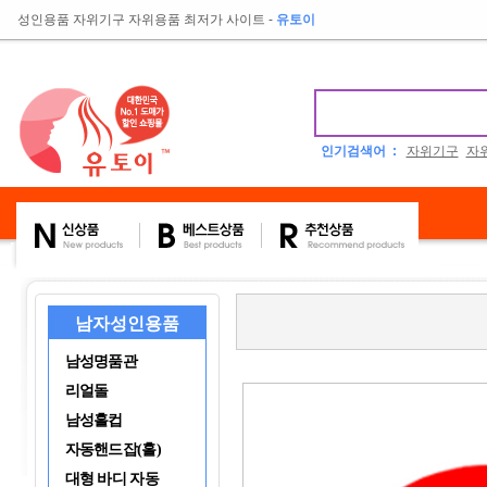
성인용품 자위기구 자위용품 최저가 사이트
-
유토이
인기검색어 :
자위기구
자
남자성인용품
남성명품관
리얼돌
남성홀컵
자동핸드잡(홀)
대형 바디 자동