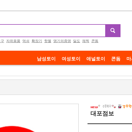
기구
자위용품
먹쇠
확장기
핫젤
명기의증명
딜도
채찍
콘돔
남성토이
여성토이
애널토이
콘돔
마
대포점보