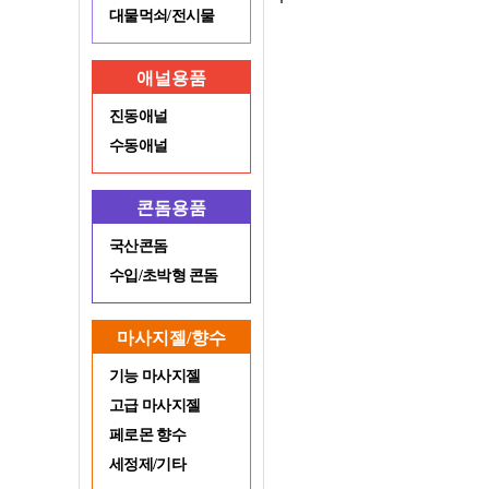
대물먹쇠/전시물
애널용품
진동애널
수동애널
콘돔용품
국산콘돔
수입/초박형 콘돔
마사지젤/향수
기능 마사지젤
고급 마사지젤
페로몬 향수
세정제/기타