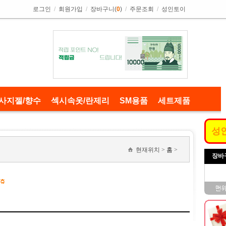
로그인
/
회원가입
/
장바구니(
0
)
/
주문조회
/
성인토이
사지젤/향수
섹시속옷/란제리
SM용품
세트제품
성
현재위치 >
홈
>
장바