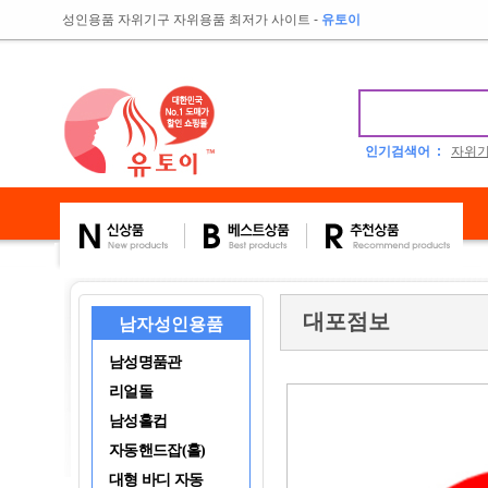
성인용품 자위기구 자위용품 최저가 사이트
-
유토이
인기검색어 :
자위
대포점보
남자성인용품
남성명품관
리얼돌
남성홀컵
자동핸드잡(홀)
대형 바디 자동