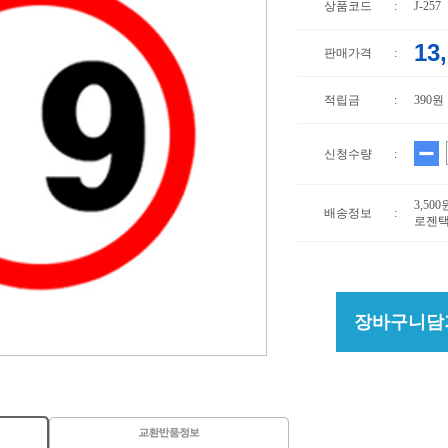
상품코드
:
J-257
13
판매가격
:
적립금
:
390원
신청수량
:
3,50
배송정보
:
로젠택