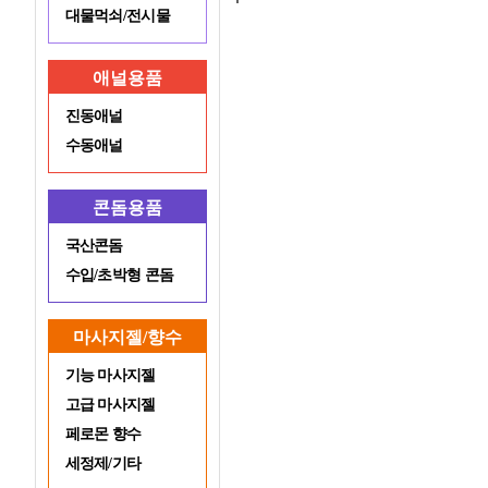
대물먹쇠/전시물
애널용품
진동애널
수동애널
콘돔용품
국산콘돔
수입/초박형 콘돔
마사지젤/향수
기능 마사지젤
고급 마사지젤
페로몬 향수
세정제/기타