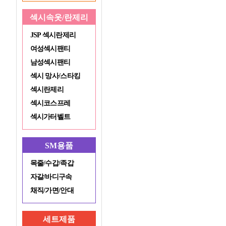
섹시속옷/란제리
JSP 섹시란제리
여성섹시팬티
남성섹시팬티
섹시 망사/스타킹
섹시란제리
섹시코스프레
섹시가터벨트
SM용품
목줄/수갑/족갑
자갈/바디구속
채직/가면/안대
세트제품