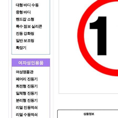
대형 바디 수동
중형 바디
핸드잡 소형
특수 점보 실리콘
진동 강화링
일반 보조링
확장기
여자성인용품
여성명품관
페어리 진동기
회전형 진동기
일체형 진동기
분리형 진동기
리얼 진동먹쇠
리얼 수동먹쇠