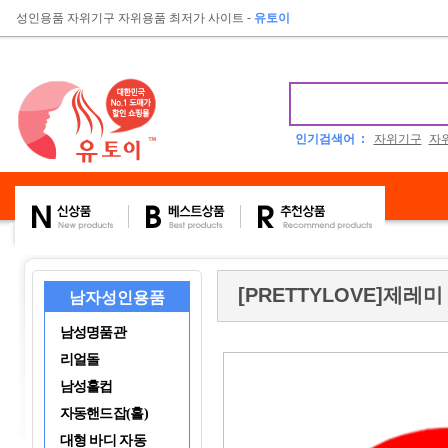
성인용품 자위기구 자위용품 최저가 사이트
-
유토이
인기검색어 :
자위기구
자
[PRETTYLOVE]제레미
남자성인용품
남성명품관
리얼돌
남성홀컵
자동핸드잡(홀)
대형 바디 자동