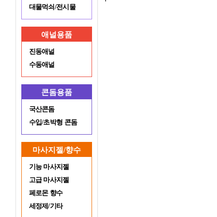
대물먹쇠/전시물
애널용품
진동애널
수동애널
콘돔용품
국산콘돔
수입/초박형 콘돔
마사지젤/향수
기능 마사지젤
고급 마사지젤
페로몬 향수
세정제/기타