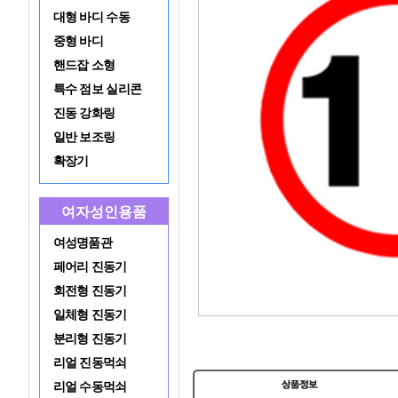
대형 바디 수동
중형 바디
핸드잡 소형
특수 점보 실리콘
진동 강화링
일반 보조링
확장기
여자성인용품
여성명품관
페어리 진동기
회전형 진동기
일체형 진동기
분리형 진동기
리얼 진동먹쇠
리얼 수동먹쇠