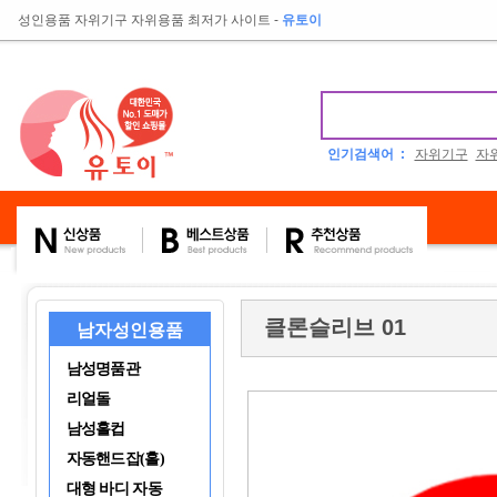
성인용품 자위기구 자위용품 최저가 사이트
-
유토이
인기검색어 :
자위기구
자
클론슬리브 01
남자성인용품
남성명품관
리얼돌
남성홀컵
자동핸드잡(홀)
대형 바디 자동