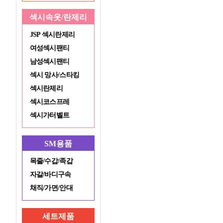
섹시속옷/란제리
JSP 섹시란제리
여성섹시팬티
남성섹시팬티
섹시 망사/스타킹
섹시란제리
섹시코스프레
섹시가터벨트
SM용품
목줄/수갑/족갑
자갈/바디구속
채직/가면/안대
세트제품