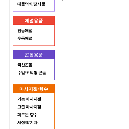
대물먹쇠/전시물
애널용품
진동애널
수동애널
콘돔용품
국산콘돔
수입/초박형 콘돔
마사지젤/향수
기능 마사지젤
고급 마사지젤
페로몬 향수
세정제/기타