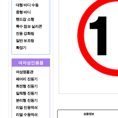
대형 바디 수동
중형 바디
핸드잡 소형
특수 점보 실리콘
진동 강화링
일반 보조링
확장기
여자성인용품
여성명품관
페어리 진동기
회전형 진동기
일체형 진동기
분리형 진동기
리얼 진동먹쇠
리얼 수동먹쇠