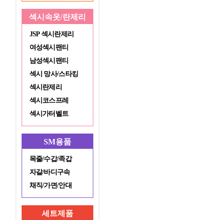
섹시속옷/란제리
JSP 섹시란제리
여성섹시팬티
남성섹시팬티
섹시 망사/스타킹
섹시란제리
섹시코스프레
섹시가터벨트
SM용품
목줄/수갑/족갑
자갈/바디구속
채직/가면/안대
세트제품