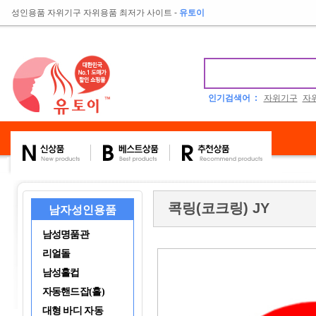
성인용품 자위기구 자위용품 최저가 사이트
-
유토이
인기검색어 :
자위기구
자
콕링(코크링) JY
남자성인용품
남성명품관
리얼돌
남성홀컵
자동핸드잡(홀)
대형 바디 자동