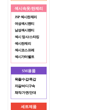
섹시속옷/란제리
JSP 섹시란제리
여성섹시팬티
남성섹시팬티
섹시 망사/스타킹
섹시란제리
섹시코스프레
섹시가터벨트
SM용품
목줄/수갑/족갑
자갈/바디구속
채직/가면/안대
세트제품