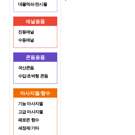
대물먹쇠/전시물
애널용품
진동애널
수동애널
콘돔용품
국산콘돔
수입/초박형 콘돔
마사지젤/향수
기능 마사지젤
고급 마사지젤
페로몬 향수
세정제/기타