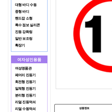
대형 바디 수동
중형 바디
핸드잡 소형
특수 점보 실리콘
진동 강화링
일반 보조링
확장기
여자성인용품
여성명품관
페어리 진동기
회전형 진동기
일체형 진동기
분리형 진동기
리얼 진동먹쇠
리얼 수동먹쇠