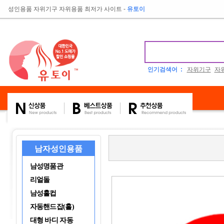
성인용품 자위기구 자위용품 최저가 사이트
-
유토이
인기검색어 :
자위기구
자
남자성인용품
남성명품관
리얼돌
남성홀컵
자동핸드잡(홀)
대형 바디 자동