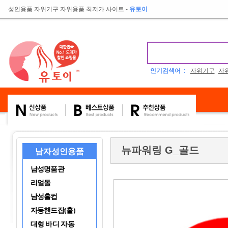
성인용품 자위기구 자위용품 최저가 사이트
-
유토이
인기검색어 :
자위기구
자
뉴파워링 G_골드
남자성인용품
남성명품관
리얼돌
남성홀컵
자동핸드잡(홀)
대형 바디 자동