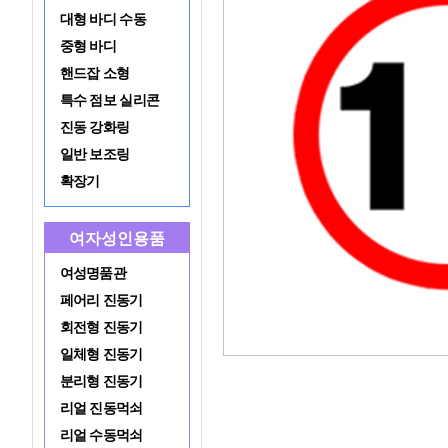
대형 바디 수동
중형 바디
핸드잡 소형
특수 점보 실리콘
진동 강화링
일반 보조링
확장기
여자성인용품
여성명품관
페어리 진동기
회전형 진동기
일체형 진동기
분리형 진동기
리얼 진동먹쇠
리얼 수동먹쇠