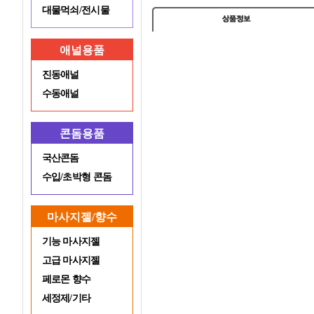
대물먹쇠/전시물
애널용품
진동애널
수동애널
콘돔용품
국산콘돔
수입/초박형 콘돔
마사지젤/향수
기능 마사지젤
고급 마사지젤
페로몬 향수
세정제/기타