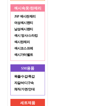
섹시속옷/란제리
JSP 섹시란제리
여성섹시팬티
남성섹시팬티
섹시 망사/스타킹
섹시란제리
섹시코스프레
섹시가터벨트
SM용품
목줄/수갑/족갑
자갈/바디구속
채직/가면/안대
세트제품