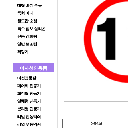
대형 바디 수동
중형 바디
핸드잡 소형
특수 점보 실리콘
진동 강화링
일반 보조링
확장기
여자성인용품
여성명품관
페어리 진동기
회전형 진동기
일체형 진동기
분리형 진동기
리얼 진동먹쇠
리얼 수동먹쇠