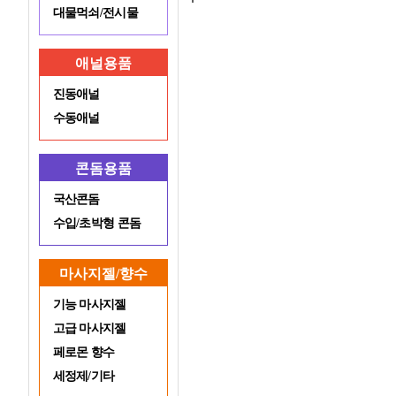
대물먹쇠/전시물
애널용품
진동애널
수동애널
콘돔용품
국산콘돔
수입/초박형 콘돔
마사지젤/향수
기능 마사지젤
고급 마사지젤
페로몬 향수
세정제/기타