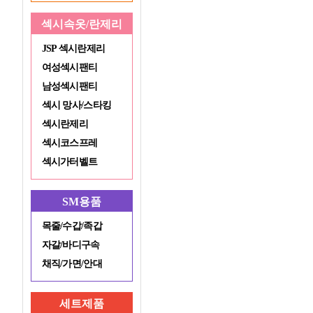
섹시속옷/란제리
JSP 섹시란제리
여성섹시팬티
남성섹시팬티
섹시 망사/스타킹
섹시란제리
섹시코스프레
섹시가터벨트
SM용품
목줄/수갑/족갑
자갈/바디구속
채직/가면/안대
세트제품