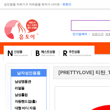
성인용품 자위기구 자위용품 최저가 사이트
-
유토이
인기검색어 :
자위기구
자
[PRETTYLOVE] 티탄_T
남자성인용품
남성명품관
리얼돌
남성홀컵
자동핸드잡(홀)
대형 바디 자동