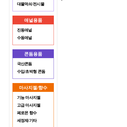
대물먹쇠/전시물
애널용품
진동애널
수동애널
콘돔용품
국산콘돔
수입/초박형 콘돔
마사지젤/향수
기능 마사지젤
고급 마사지젤
페로몬 향수
세정제/기타