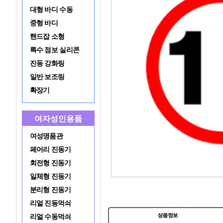
대형 바디 수동
중형 바디
핸드잡 소형
특수 점보 실리콘
진동 강화링
일반 보조링
확장기
여자성인용품
여성명품관
페어리 진동기
회전형 진동기
일체형 진동기
분리형 진동기
리얼 진동먹쇠
리얼 수동먹쇠