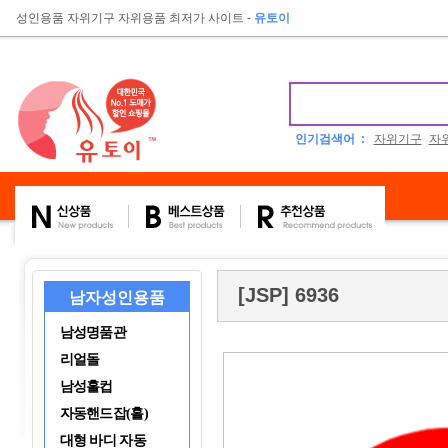
성인용품 자위기구 자위용품 최저가 사이트
-
유토이
인기검색어 :
자위기구
자
[JSP] 6936
남자성인용품
남성명품관
리얼돌
남성홀컵
자동핸드잡(홀)
대형 바디 자동