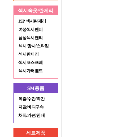
섹시속옷/란제리
JSP 섹시란제리
여성섹시팬티
남성섹시팬티
섹시 망사/스타킹
섹시란제리
섹시코스프레
섹시가터벨트
SM용품
목줄/수갑/족갑
자갈/바디구속
채직/가면/안대
세트제품