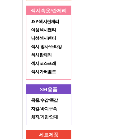
섹시속옷/란제리
JSP 섹시란제리
여성섹시팬티
남성섹시팬티
섹시 망사/스타킹
섹시란제리
섹시코스프레
섹시가터벨트
SM용품
목줄/수갑/족갑
자갈/바디구속
채직/가면/안대
세트제품