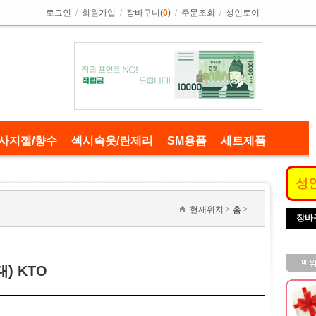
로그인
/
회원가입
/
장바구니(
0
)
/
주문조회
/
성인토이
사지젤/향수
섹시속옷/란제리
SM용품
세트제품
성
현재위치 >
홈
>
장바
) KTO