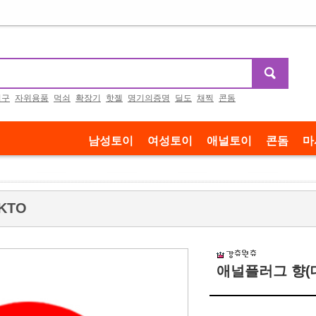
기구
자위용품
먹쇠
확장기
핫젤
명기의증명
딜도
채찍
콘돔
남성토이
여성토이
애널토이
콘돔
마
KTO
애널플러그 향(대