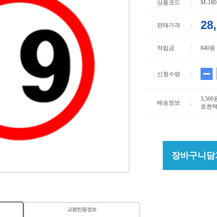
상품코드
:
M-180
28
판매가격
:
적립금
:
840원
신청수량
:
3,50
배송정보
:
로젠택