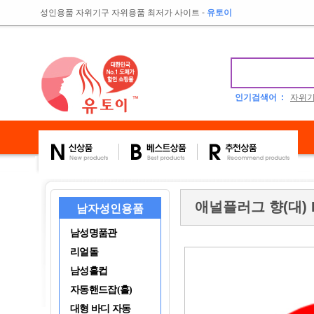
성인용품 자위기구 자위용품 최저가 사이트
-
유토이
인기검색어 :
자위
애널플러그 향(대) 
남자성인용품
남성명품관
리얼돌
남성홀컵
자동핸드잡(홀)
대형 바디 자동