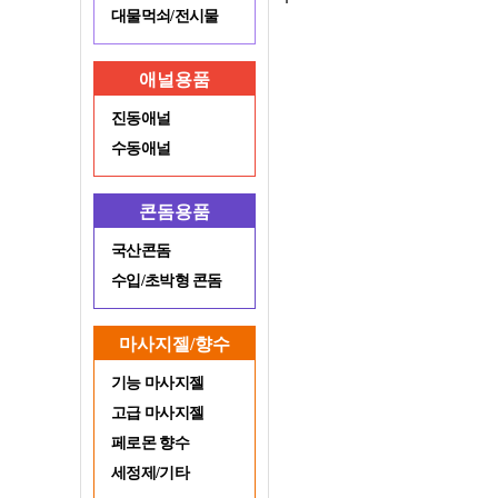
대물먹쇠/전시물
애널용품
진동애널
수동애널
콘돔용품
국산콘돔
수입/초박형 콘돔
마사지젤/향수
기능 마사지젤
고급 마사지젤
페로몬 향수
세정제/기타