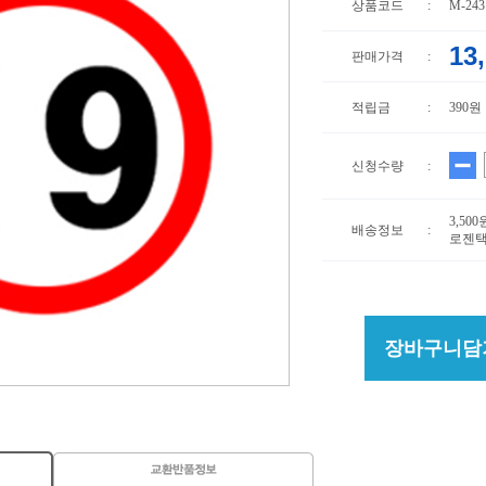
상품코드
:
M-243
13
판매가격
:
적립금
:
390원
신청수량
:
3,50
배송정보
:
로젠택