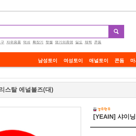
기구
자위용품
먹쇠
확장기
핫젤
명기의증명
딜도
채찍
콘돔
남성토이
여성토이
애널토이
콘돔
마
 크리스탈 에널볼즈(대)
[YEAIN] 샤