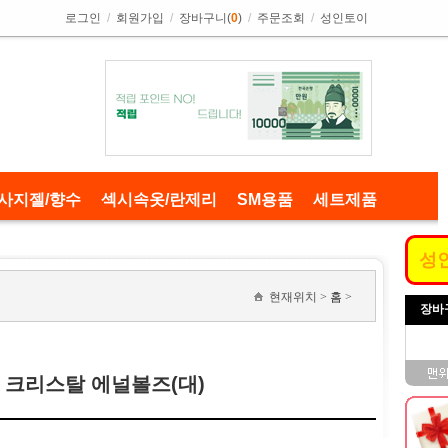
로그인
/
회원가입
/
장바구니(
0
)
/
주문조회
/
성인토이
사지젤/향수
섹시속옷/란제리
SM용품
세트제품
성
현재위치 >
홈
>
장바
이닝 크리스탈 에널볼즈(대)