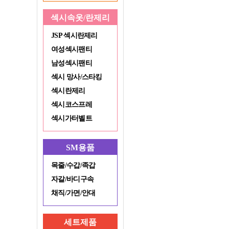
섹시속옷/란제리
JSP 섹시란제리
여성섹시팬티
남성섹시팬티
섹시 망사/스타킹
섹시란제리
섹시코스프레
섹시가터벨트
SM용품
목줄/수갑/족갑
자갈/바디구속
채직/가면/안대
세트제품