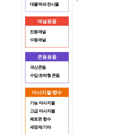
대물먹쇠/전시물
애널용품
진동애널
수동애널
콘돔용품
국산콘돔
수입/초박형 콘돔
마사지젤/향수
기능 마사지젤
고급 마사지젤
페로몬 향수
세정제/기타