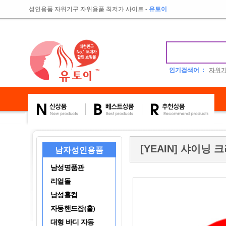
성인용품 자위기구 자위용품 최저가 사이트
-
유토이
인기검색어 :
자위
[YEAIN] 샤이닝
남자성인용품
남성명품관
리얼돌
남성홀컵
자동핸드잡(홀)
대형 바디 자동