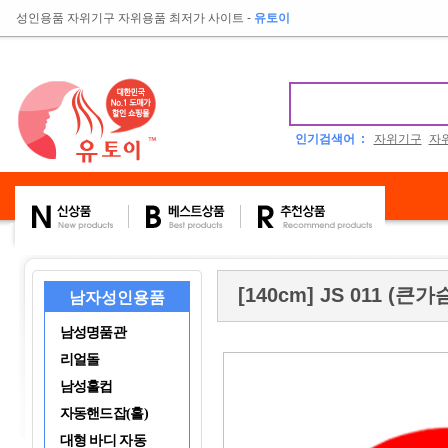
성인용품 자위기구 자위용품 최저가 사이트
-
유토이
인기검색어 :
자위기구
자
[140cm] JS 011 (큰가
남자성인용품
남성명품관
리얼돌
남성홀컵
자동핸드잡(홀)
대형 바디 자동