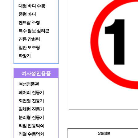
대형 바디 수동
중형 바디
핸드잡 소형
특수 점보 실리콘
진동 강화링
일반 보조링
확장기
여자성인용품
여성명품관
페어리 진동기
회전형 진동기
일체형 진동기
분리형 진동기
리얼 진동먹쇠
리얼 수동먹쇠