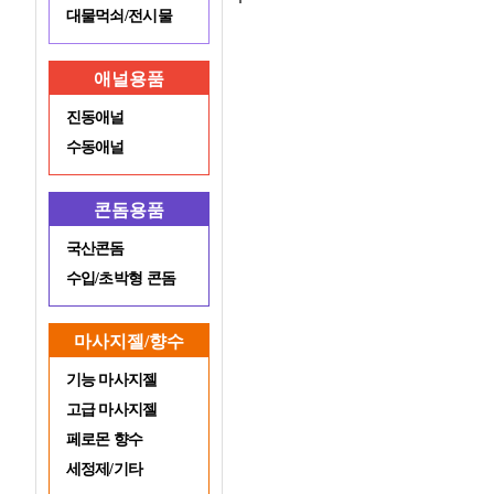
대물먹쇠/전시물
애널용품
진동애널
수동애널
콘돔용품
국산콘돔
수입/초박형 콘돔
마사지젤/향수
기능 마사지젤
고급 마사지젤
페로몬 향수
세정제/기타