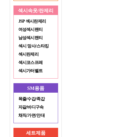
섹시속옷/란제리
JSP 섹시란제리
여성섹시팬티
남성섹시팬티
섹시 망사/스타킹
섹시란제리
섹시코스프레
섹시가터벨트
SM용품
목줄/수갑/족갑
자갈/바디구속
채직/가면/안대
세트제품