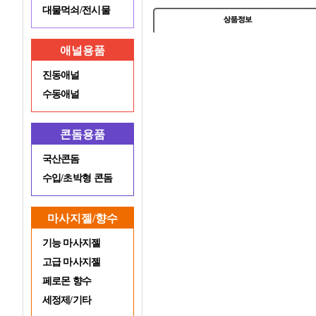
대물먹쇠/전시물
애널용품
진동애널
수동애널
콘돔용품
국산콘돔
수입/초박형 콘돔
마사지젤/향수
기능 마사지젤
고급 마사지젤
페로몬 향수
세정제/기타