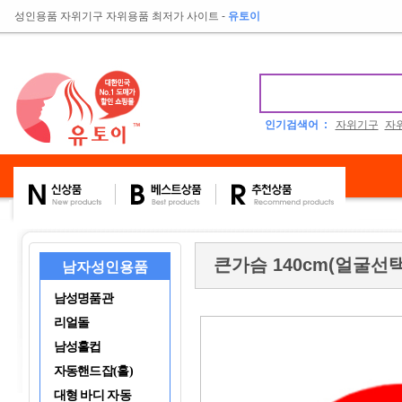
성인용품 자위기구 자위용품 최저가 사이트
-
유토이
인기검색어 :
자위기구
자
큰가슴 140cm(얼굴선
남자성인용품
남성명품관
리얼돌
남성홀컵
자동핸드잡(홀)
대형 바디 자동