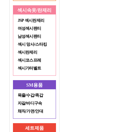
섹시속옷/란제리
JSP 섹시란제리
여성섹시팬티
남성섹시팬티
섹시 망사/스타킹
섹시란제리
섹시코스프레
섹시가터벨트
SM용품
목줄/수갑/족갑
자갈/바디구속
채직/가면/안대
세트제품