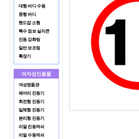
대형 바디 수동
중형 바디
핸드잡 소형
특수 점보 실리콘
진동 강화링
일반 보조링
확장기
여자성인용품
여성명품관
페어리 진동기
회전형 진동기
일체형 진동기
분리형 진동기
리얼 진동먹쇠
리얼 수동먹쇠