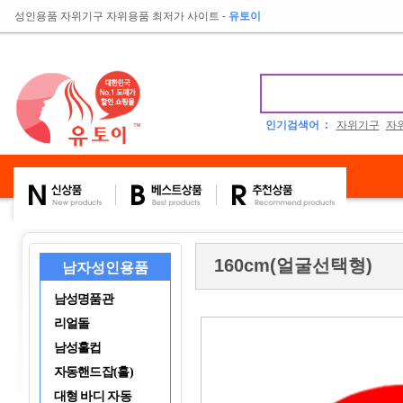
성인용품 자위기구 자위용품 최저가 사이트
-
유토이
인기검색어 :
자위기구
자
160cm(얼굴선택형)
남자성인용품
남성명품관
리얼돌
남성홀컵
자동핸드잡(홀)
대형 바디 자동