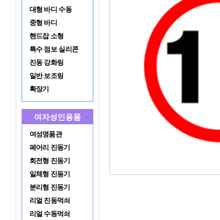
대형 바디 수동
중형 바디
핸드잡 소형
특수 점보 실리콘
진동 강화링
일반 보조링
확장기
여자성인용품
여성명품관
페어리 진동기
회전형 진동기
일체형 진동기
분리형 진동기
리얼 진동먹쇠
리얼 수동먹쇠