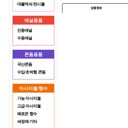
대물먹쇠/전시물
애널용품
진동애널
수동애널
콘돔용품
국산콘돔
수입/초박형 콘돔
마사지젤/향수
기능 마사지젤
고급 마사지젤
페로몬 향수
세정제/기타