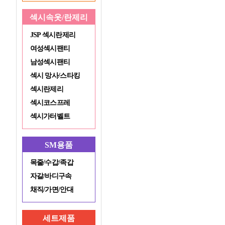
섹시속옷/란제리
JSP 섹시란제리
여성섹시팬티
남성섹시팬티
섹시 망사/스타킹
섹시란제리
섹시코스프레
섹시가터벨트
SM용품
목줄/수갑/족갑
자갈/바디구속
채직/가면/안대
세트제품