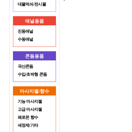
대물먹쇠/전시물
애널용품
진동애널
수동애널
콘돔용품
국산콘돔
수입/초박형 콘돔
마사지젤/향수
기능 마사지젤
고급 마사지젤
페로몬 향수
세정제/기타