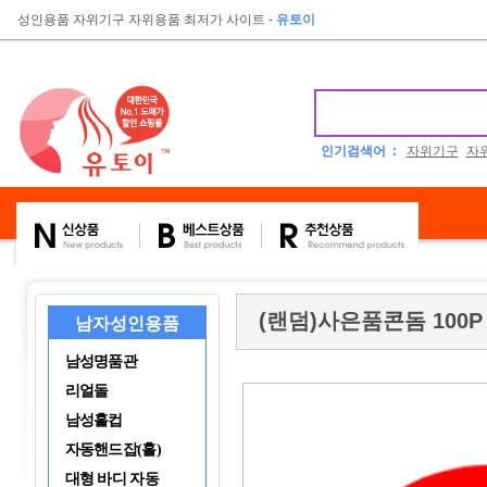
성인용품 자위기구 자위용품 최저가 사이트
-
유토이
인기검색어 :
자위기구
자
(랜덤)사은품콘돔 100P (
남자성인용품
남성명품관
리얼돌
남성홀컵
자동핸드잡(홀)
대형 바디 자동