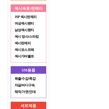
섹시속옷/란제리
JSP 섹시란제리
여성섹시팬티
남성섹시팬티
섹시 망사/스타킹
섹시란제리
섹시코스프레
섹시가터벨트
SM용품
목줄/수갑/족갑
자갈/바디구속
채직/가면/안대
세트제품