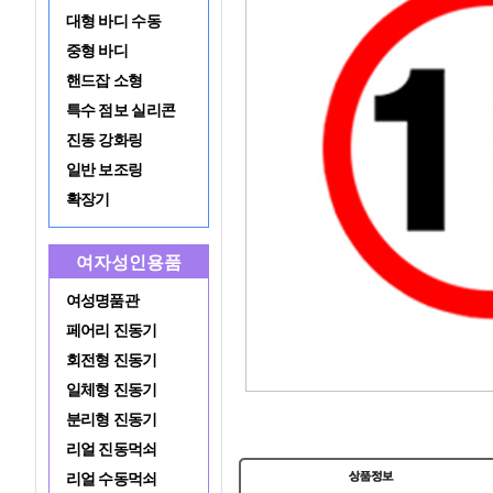
대형 바디 수동
중형 바디
핸드잡 소형
특수 점보 실리콘
진동 강화링
일반 보조링
확장기
여자성인용품
여성명품관
페어리 진동기
회전형 진동기
일체형 진동기
분리형 진동기
리얼 진동먹쇠
리얼 수동먹쇠