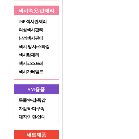
섹시속옷/란제리
JSP 섹시란제리
여성섹시팬티
남성섹시팬티
섹시 망사/스타킹
섹시란제리
섹시코스프레
섹시가터벨트
SM용품
목줄/수갑/족갑
자갈/바디구속
채직/가면/안대
세트제품