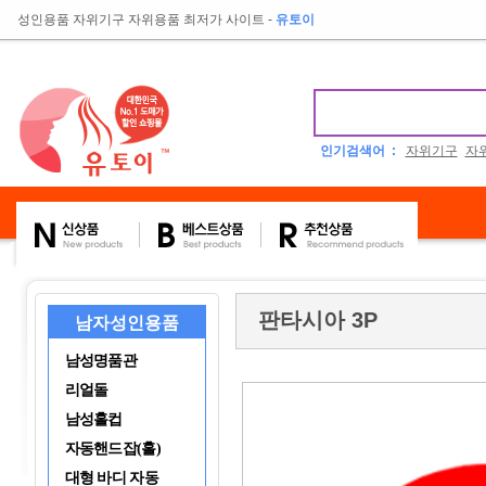
성인용품 자위기구 자위용품 최저가 사이트
-
유토이
인기검색어 :
자위기구
자
판타시아 3P
남자성인용품
남성명품관
리얼돌
남성홀컵
자동핸드잡(홀)
대형 바디 자동