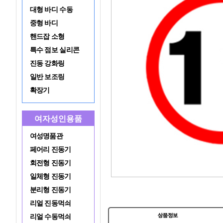
대형 바디 수동
중형 바디
핸드잡 소형
특수 점보 실리콘
진동 강화링
일반 보조링
확장기
여자성인용품
여성명품관
페어리 진동기
회전형 진동기
일체형 진동기
분리형 진동기
리얼 진동먹쇠
리얼 수동먹쇠