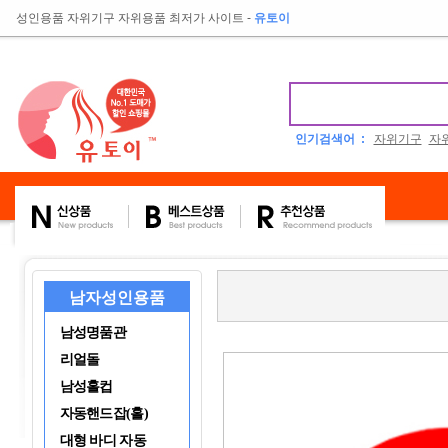
성인용품 자위기구 자위용품 최저가 사이트
-
유토이
인기검색어 :
자위기구
자
남자성인용품
남성명품관
리얼돌
남성홀컵
자동핸드잡(홀)
대형 바디 자동