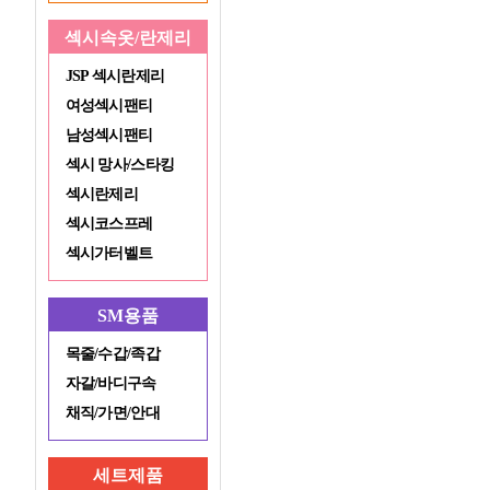
섹시속옷/란제리
JSP 섹시란제리
여성섹시팬티
남성섹시팬티
섹시 망사/스타킹
섹시란제리
섹시코스프레
섹시가터벨트
SM용품
목줄/수갑/족갑
자갈/바디구속
채직/가면/안대
세트제품