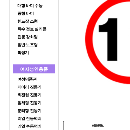
대형 바디 수동
중형 바디
핸드잡 소형
특수 점보 실리콘
진동 강화링
일반 보조링
확장기
여자성인용품
여성명품관
페어리 진동기
회전형 진동기
일체형 진동기
분리형 진동기
리얼 진동먹쇠
리얼 수동먹쇠