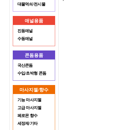
대물먹쇠/전시물
애널용품
진동애널
수동애널
콘돔용품
국산콘돔
수입/초박형 콘돔
마사지젤/향수
기능 마사지젤
고급 마사지젤
페로몬 향수
세정제/기타