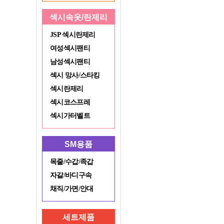
섹시속옷/란제리
JSP 섹시란제리
여성섹시팬티
남성섹시팬티
섹시 망사/스타킹
섹시란제리
섹시코스프레
섹시가터벨트
SM용품
목줄/수갑/족갑
자갈/바디구속
채직/가면/안대
세트제품