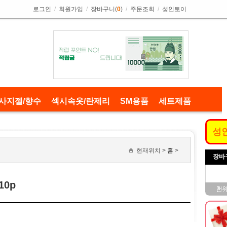
로그인
/
회원가입
/
장바구니(
0
)
/
주문조회
/
성인토이
사지젤/향수
섹시속옷/란제리
SM용품
세트제품
성
현재위치 >
홈
>
장바
10p