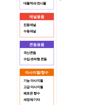
대물먹쇠/전시물
애널용품
진동애널
수동애널
콘돔용품
국산콘돔
수입/초박형 콘돔
마사지젤/향수
기능 마사지젤
고급 마사지젤
페로몬 향수
세정제/기타