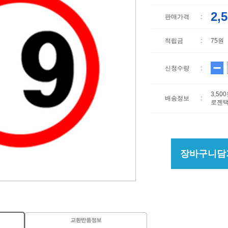
2,
판매가격
:
적립금
:
75원
신청수량
:
3,50
배송정보
:
로젠택