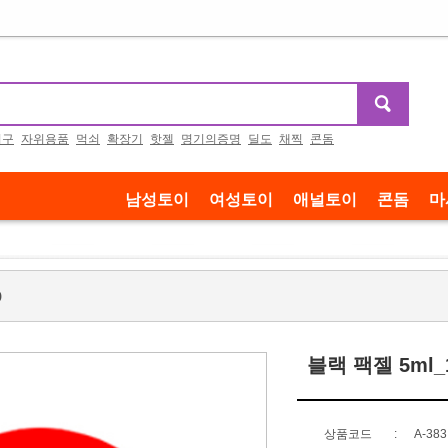
기구
자위용품
먹쇠
확장기
핫젤
명기의증명
딜도
채찍
콘돔
남성토이
여성토이
애널토이
콘돔
마
p
블랙 팩젤 5ml_
상품코드
:
A-383