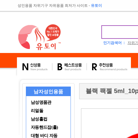
성인용품 자위기구 자위용품 최저가 사이트
-
유토이
인기검색어 :
자위
블랙 팩젤 5ml_10
남자성인용품
남성명품관
리얼돌
남성홀컵
자동핸드잡(홀)
대형 바디 자동