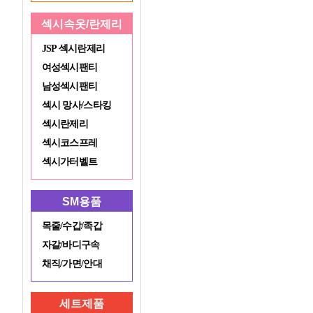
섹시속옷/란제리
JSP 섹시란제리
여성섹시팬티
남성섹시팬티
섹시 망사/스타킹
섹시란제리
섹시코스프레
섹시가터벨트
SM용품
목줄/수갑/족갑
자갈/바디구속
채직/가면/안대
세트제품