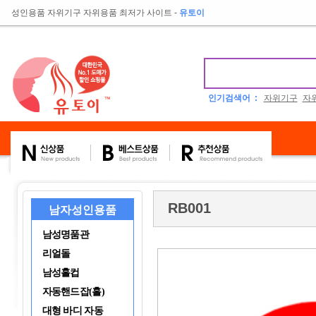
성인용품 자위기구 자위용품 최저가 사이트
-
유토이
인기검색어 :
자위기구
자
RB001
남자성인용품
남성명품관
리얼돌
남성홀컵
자동핸드잡(홀)
대형 바디 자동