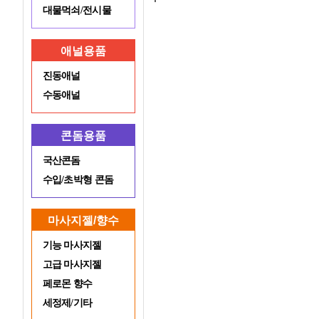
대물먹쇠/전시물
애널용품
진동애널
수동애널
콘돔용품
국산콘돔
수입/초박형 콘돔
마사지젤/향수
기능 마사지젤
고급 마사지젤
페로몬 향수
세정제/기타