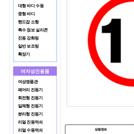
대형 바디 수동
중형 바디
핸드잡 소형
특수 점보 실리콘
진동 강화링
일반 보조링
확장기
여자성인용품
여성명품관
페어리 진동기
회전형 진동기
일체형 진동기
분리형 진동기
리얼 진동먹쇠
리얼 수동먹쇠