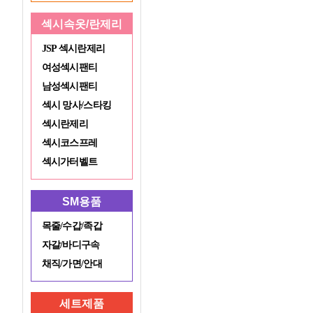
섹시속옷/란제리
JSP 섹시란제리
여성섹시팬티
남성섹시팬티
섹시 망사/스타킹
섹시란제리
섹시코스프레
섹시가터벨트
SM용품
목줄/수갑/족갑
자갈/바디구속
채직/가면/안대
세트제품