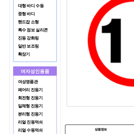
대형 바디 수동
중형 바디
핸드잡 소형
특수 점보 실리콘
진동 강화링
일반 보조링
확장기
여자성인용품
여성명품관
페어리 진동기
회전형 진동기
일체형 진동기
분리형 진동기
리얼 진동먹쇠
리얼 수동먹쇠