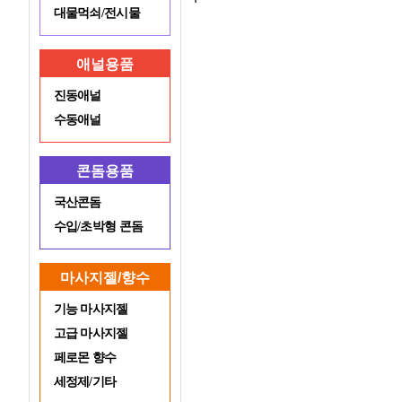
대물먹쇠/전시물
애널용품
진동애널
수동애널
콘돔용품
국산콘돔
수입/초박형 콘돔
마사지젤/향수
기능 마사지젤
고급 마사지젤
페로몬 향수
세정제/기타