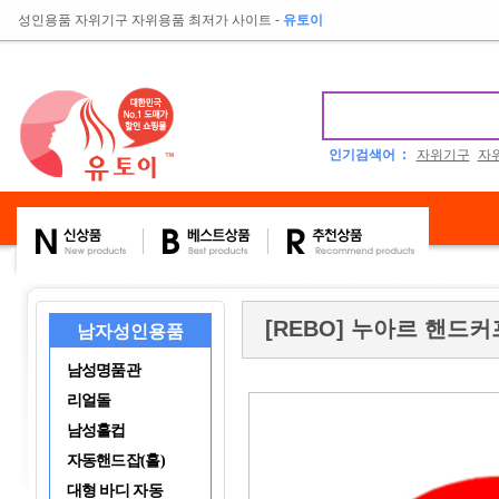
성인용품 자위기구 자위용품 최저가 사이트
-
유토이
인기검색어 :
자위기구
자
[REBO] 누아르 핸드
남자성인용품
남성명품관
리얼돌
남성홀컵
자동핸드잡(홀)
대형 바디 자동