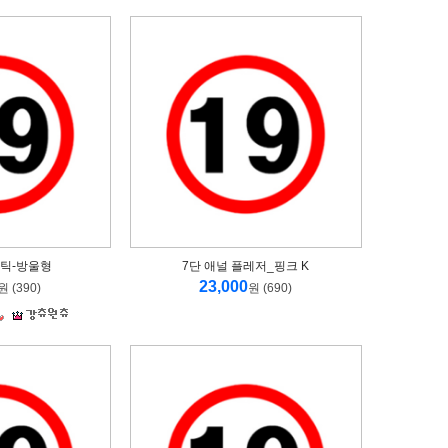
틱-방울형
7단 애널 플레저_핑크 K
23,000
원 (390)
원 (690)