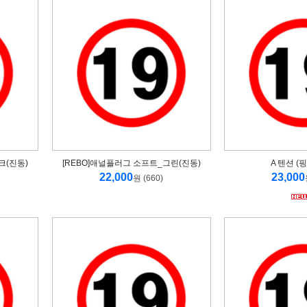
크(진동)
[REBO]애널플러그 소프트_그린(진동)
A 텐션 (핑
22,000
23,000
원 (660)