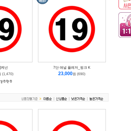
O]케넌
7단 애널 플레저_핑크 K
23,000
 (1,470)
원 (690)