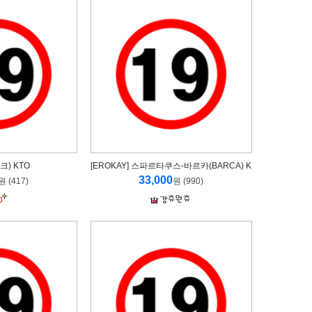
크) KTO
[EROKAY] 스파르타쿠스-바르카(BARCA) K
33,000
원 (417)
원 (990)