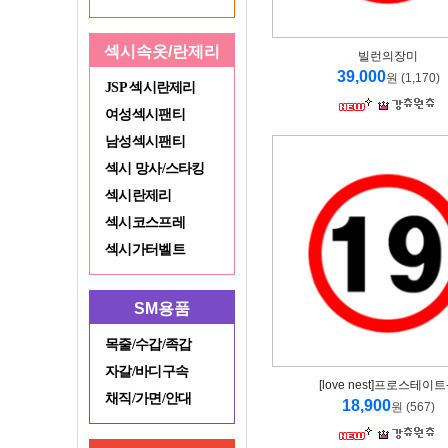
섹시속옷/란제리
빌런의장미
39,000
원 (1,170)
JSP 섹시란제리
여성섹시팬티
남성섹시팬티
섹시 망사/스타킹
섹시란제리
섹시코스프레
섹시가터벨트
SM용품
목줄/수갑/족갑
자갈/바디구속
[love nest]프로스테이트
채직/가면/안대
18,900
원 (567)