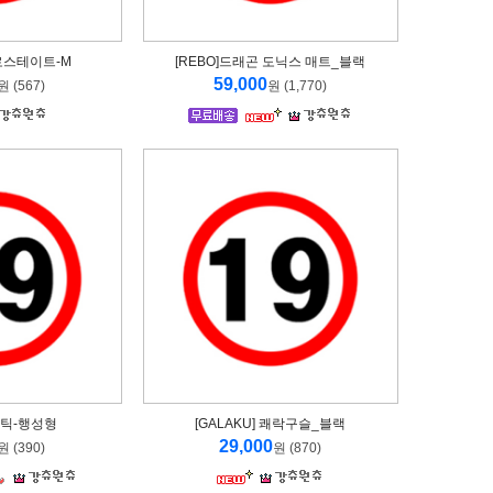
]프로스테이트-M
[REBO]드래곤 도닉스 매트_블랙
59,000
원 (567)
원 (1,770)
틱-행성형
[GALAKU] 쾌락구슬_블랙
29,000
원 (390)
원 (870)