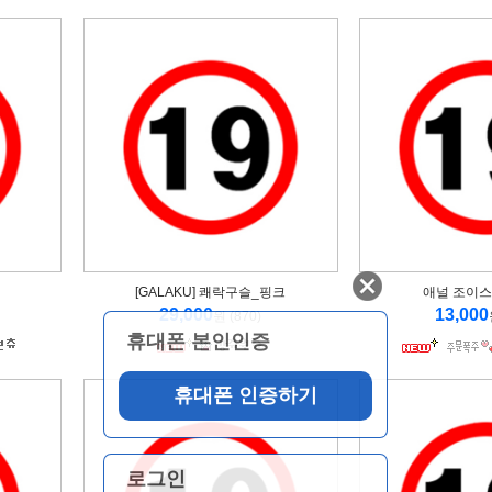
[GALAKU] 쾌락구슬_핑크
애널 조이스
29,000
13,000
원 (870)
휴대폰 본인인증
로그인