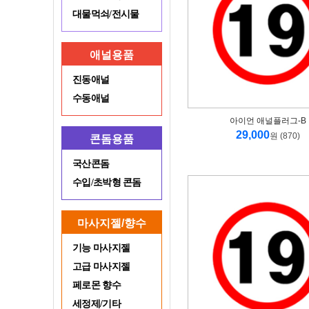
대물먹쇠/전시물
애널용품
진동애널
수동애널
아이언 애널플러그-B
29,000
원 (870)
콘돔용품
국산콘돔
수입/초박형 콘돔
마사지젤/향수
기능 마사지젤
고급 마사지젤
페로몬 향수
세정제/기타