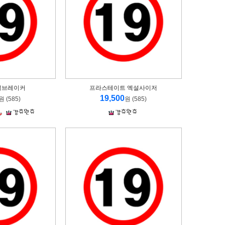
에널브레이커
프라스테이트 엑설사이저
19,500
원 (585)
원 (585)