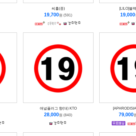
씨홀(중)
[LILO]
19,700
19,000
원 (591)
애널플러그 향(대) KTO
[APHRODISI
28,000
79,000
원 (840)
원