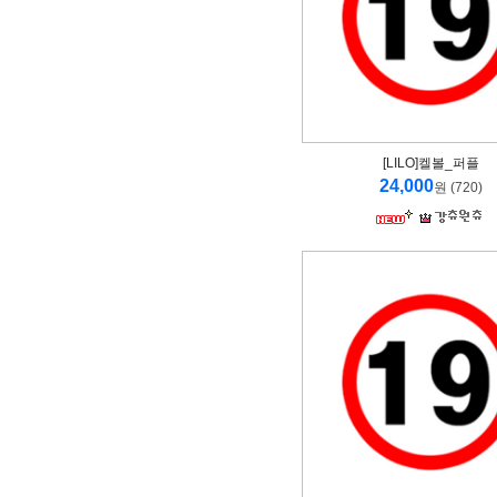
[LILO]켈볼_퍼플
24,000
원 (720)