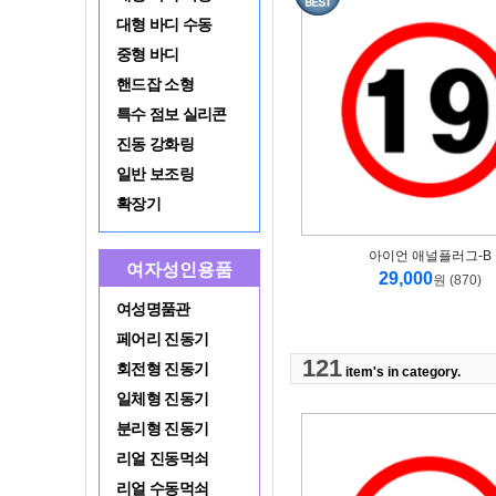
대형 바디 수동
중형 바디
핸드잡 소형
특수 점보 실리콘
진동 강화링
일반 보조링
확장기
아이언 애널플러그-B
여자성인용품
29,000
원 (870)
여성명품관
페어리 진동기
121
회전형 진동기
item's in category.
일체형 진동기
분리형 진동기
리얼 진동먹쇠
리얼 수동먹쇠