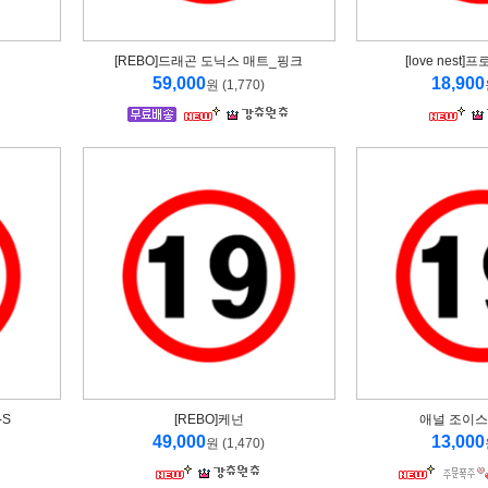
[REBO]드래곤 도닉스 매트_핑크
[love nest
59,000
18,900
원 (1,770)
-S
[REBO]케넌
애널 조이스
49,000
13,000
원 (1,470)