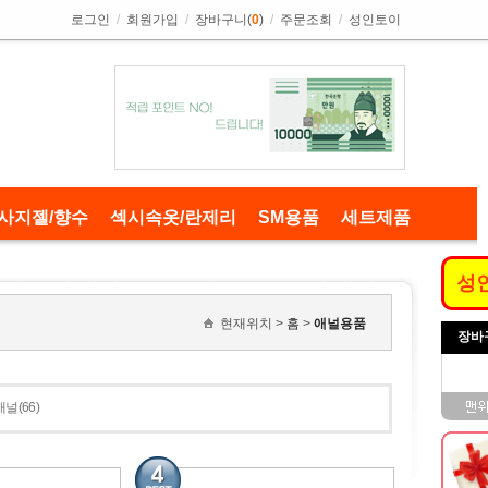
로그인
/
회원가입
/
장바구니(
0
)
/
주문조회
/
성인토이
사지젤/향수
섹시속옷/란제리
SM용품
세트제품
성
현재위치 >
홈
>
애널용품
장바
널(66)