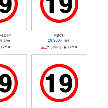
블랙에로우K
씨홀(대)
19,900
원 (570)
원 (597)