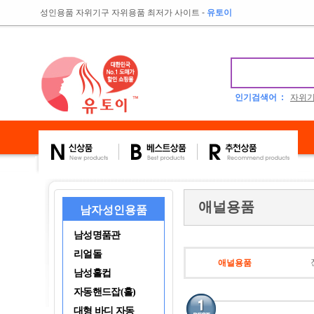
성인용품 자위기구 자위용품 최저가 사이트
-
유토이
인기검색어 :
자위
애널용품
남자성인용품
남성명품관
리얼돌
애널용품
남성홀컵
자동핸드잡(홀)
대형 바디 자동