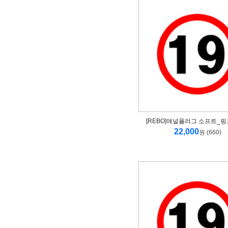
[REBO]애널플러그 소프트_핑
22,000
원 (660)