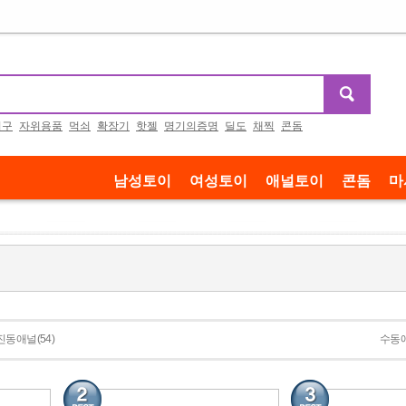
기구
자위용품
먹쇠
확장기
핫젤
명기의증명
딜도
채찍
콘돔
남성토이
여성토이
애널토이
콘돔
마
진동애널(54)
수동애