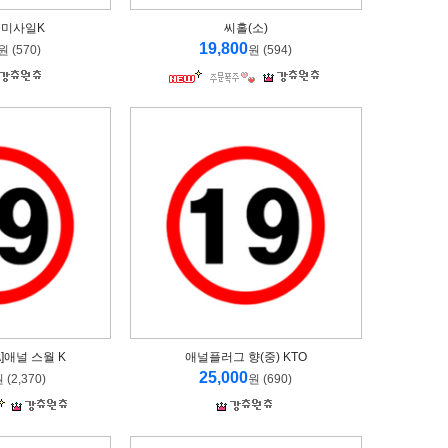
블랙미사일K
씨홀(소)
19,800
원 (570)
원 (594)
A]애널 스월 K
애널플러그 향(중) KTO
25,000
 (2,370)
원 (690)